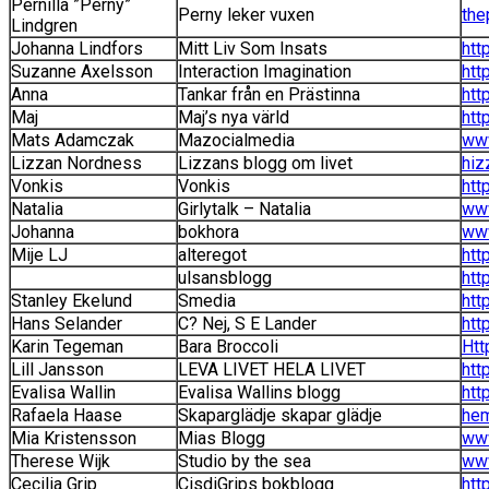
Pernilla ”Perny”
Perny leker vuxen
the
Lindgren
Johanna Lindfors
Mitt Liv Som Insats
htt
Suzanne Axelsson
Interaction Imagination
htt
Anna
Tankar från en Prästinna
htt
Maj
Maj’s nya värld
htt
Mats Adamczak
Mazocialmedia
ww
Lizzan Nordness
Lizzans blogg om livet
hiz
Vonkis
Vonkis
htt
Natalia
Girlytalk – Natalia
www
Johanna
bokhora
www
Mije LJ
alteregot
htt
ulsansblogg
htt
Stanley Ekelund
Smedia
htt
Hans Selander
C? Nej, S E Lander
htt
Karin Tegeman
Bara Broccoli
Htt
Lill Jansson
LEVA LIVET HELA LIVET
htt
Evalisa Wallin
Evalisa Wallins blogg
htt
Rafaela Haase
Skaparglädje skapar glädje
hem
Mia Kristensson
Mias Blogg
www
Therese Wijk
Studio by the sea
www
Cecilia Grip
CisdiGrips bokblogg
htt