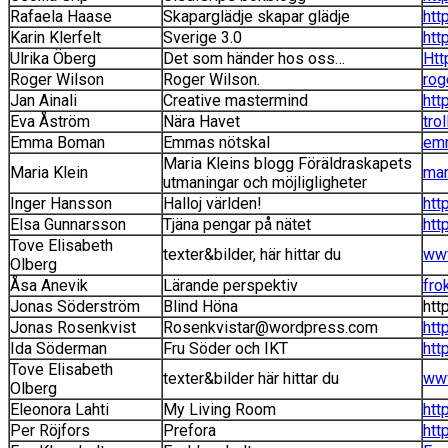
Rafaela Haase
Skaparglädje skapar glädje
htt
Karin Klerfelt
Sverige 3.0
htt
Ulrika Öberg
Det som händer hos oss…
Htt
Roger Wilson
Roger Wilson.
rog
Jan Ainali
Creative mastermind
htt
Eva Åström
Nära Havet
tro
Emma Boman
Emmas nötskal
emm
Maria Kleins blogg Föräldraskapets
Maria Klein
mar
utmaningar och möjligligheter
Inger Hansson
Halloj världen!
htt
Elsa Gunnarsson
Tjäna pengar på nätet
htt
Tove Elisabeth
texter&bilder, här hittar du
www
Olberg
Åsa Anevik
Lärande perspektiv
fro
Jonas Söderström
Blind Höna
htt
Jonas Rosenkvist
Rosenkvistar@wordpress.com
htt
Ida Söderman
Fru Söder och IKT
htt
Tove Elisabeth
texter&bilder här hittar du
www
Olberg
Eleonora Lahti
My Living Room
htt
Per Röjfors
Prefora
htt