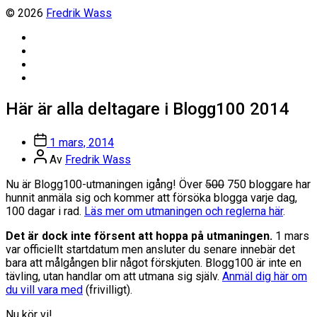
© 2026
Fredrik Wass
Linkedin
Threads
Instagram
Facebook
Här är alla deltagare i Blogg100 2014
Inläggsdatum
1 mars, 2014
Inläggsförfattare
Av
Fredrik Wass
Nu är Blogg100-utmaningen igång! Över
500
750 bloggare har
hunnit anmäla sig och kommer att försöka blogga varje dag,
100 dagar i rad.
Läs mer om utmaningen och reglerna här
.
Det är dock inte försent att hoppa på utmaningen.
1 mars
var officiellt startdatum men ansluter du senare innebär det
bara att målgången blir något förskjuten. Blogg100 är inte en
tävling, utan handlar om att utmana sig själv.
Anmäl dig här om
du vill vara med
(frivilligt).
Nu kör vi!