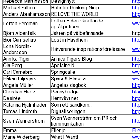
Rebecca Martinsson
Designnytt
htt
Michael Sillion
Holistic Thinking Ninja
htt
Anders Abrahamsson
RE:LOVE THE WORLD
htt
Lotten – den skrattande
Lotten Bergman
www
språkpolisen
Björn Aldenfalk
Jakten på välbefinnande
htt
Björ Cumselius
Lost in Havdhem
htt
Lena Nordin-
Härvarande inspirationsföreläsare
www
Andersson
Annika Tiger
Annica Tigers Blog
htt
Ola Berg
Apelsineld
htt
Carl Carnebro
Springcalle
www
Håkan Liljeqvist
Spara & Placera
www
Angela Müller
Angelas dagbok
htt
Christian Hertz
Pennybridge
blo
Desirée
Hemvävt.net
htt
Katarina Hjälmheden
Som ett sandkorn…
htt
Tomas Lindroth
Digitaliseringen
htt
Sven Wennerström om PR och
Sven Wennerström
htt
kommunikation
Emma
Eller jo
Ell
Marie Widerberg
What I Want!
www