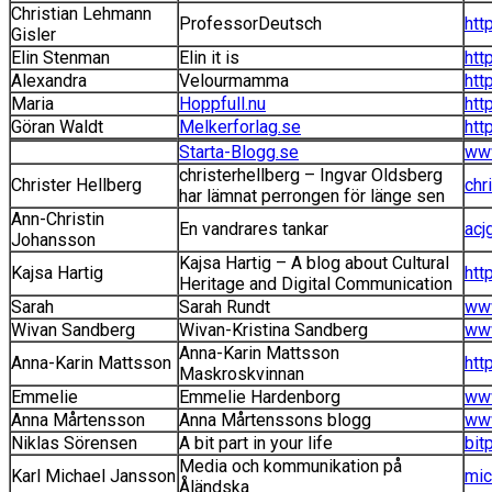
Christian Lehmann
ProfessorDeutsch
htt
Gisler
Elin Stenman
Elin it is
htt
Alexandra
Velourmamma
htt
Maria
Hoppfull.nu
htt
Göran Waldt
Melkerforlag.se
htt
Starta-Blogg.se
www
christerhellberg – Ingvar Oldsberg
Christer Hellberg
chr
har lämnat perrongen för länge sen
Ann-Christin
En vandrares tankar
acj
Johansson
Kajsa Hartig – A blog about Cultural
Kajsa Hartig
htt
Heritage and Digital Communication
Sarah
Sarah Rundt
www
Wivan Sandberg
Wivan-Kristina Sandberg
ww
Anna-Karin Mattsson
Anna-Karin Mattsson
htt
Maskroskvinnan
Emmelie
Emmelie Hardenborg
www
Anna Mårtensson
Anna Mårtenssons blogg
www
Niklas Sörensen
A bit part in your life
bit
Media och kommunikation på
Karl Michael Jansson
mic
Åländska