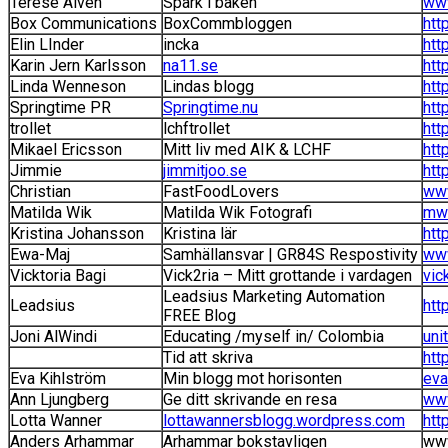
Terese Alvén
Spark i baken
www
Box Communications
BoxCommbloggen
htt
Elin LInder
incka
htt
Karin Jern Karlsson
na11.se
htt
Linda Wenneson
Lindas blogg
htt
Springtime PR
Springtime.nu
htt
trollet
lchftrollet
htt
Mikael Ericsson
Mitt liv med AIK & LCHF
htt
Jimmie
jimmitjoo.se
htt
Christian
FastFoodLovers
www
Matilda Wik
Matilda Wik Fotografi
mwf
Kristina Johansson
Kristina lär
htt
Ewa-Maj
Samhällansvar | GR84S Respostivity
www
Vicktoria Bagi
Vick2ria – Mitt grottande i vardagen
vic
Leadsius Marketing Automation
Leadsius
htt
FREE Blog
Joni AlWindi
Educating /myself in/ Colombia
uni
Tid att skriva
htt
Eva Kihlström
Min blogg mot horisonten
eva
Ann Ljungberg
Ge ditt skrivande en resa
www
Lotta Wanner
lottawannersblogg.wordpress.com
htt
Anders Arhammar
Arhammar bokstavligen
www