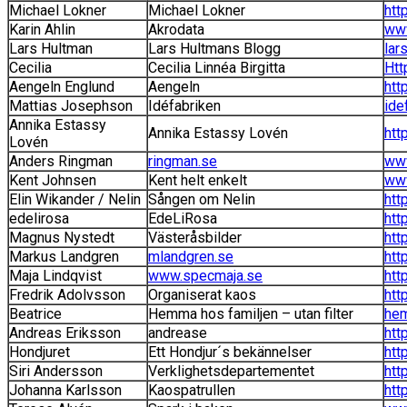
Michael Lokner
Michael Lokner
htt
Karin Ahlin
Akrodata
www
Lars Hultman
Lars Hultmans Blogg
lar
Cecilia
Cecilia Linnéa Birgitta
Htt
Aengeln Englund
Aengeln
htt
Mattias Josephson
Idéfabriken
ide
Annika Estassy
Annika Estassy Lovén
htt
Lovén
Anders Ringman
ringman.se
www
Kent Johnsen
Kent helt enkelt
www
Elin Wikander / Nelin
Sången om Nelin
htt
edelirosa
EdeLiRosa
htt
Magnus Nystedt
Västeråsbilder
htt
Markus Landgren
mlandgren.se
htt
Maja Lindqvist
www.specmaja.se
htt
Fredrik Adolvsson
Organiserat kaos
htt
Beatrice
Hemma hos familjen – utan filter
hem
Andreas Eriksson
andrease
htt
Hondjuret
Ett Hondjur´s bekännelser
htt
Siri Andersson
Verklighetsdepartementet
htt
Johanna Karlsson
Kaospatrullen
htt