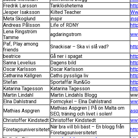
Fredrik Larsson
Tanklösheterna
htt
Jesper Isaksson
Kilted Teacher
Www
Meta Skoglund
inspir
ins
Andreas Pålsson
Life of RDNY
htt
Lena Ringström
agdaringstrom
www
Tamme
Paf, Play among
Snackisar – Ska vi slå vad?
htt
friends
beatrice
Gå ner i spagat
htt
Sanna Levelius
Dagens bild
htt
Oscar Karlsson
Oscar Karlsson
htt
Catharina Källgren
Caths pyssliga liv
htt
Stefan
Sportaffär Run&Go
htt
Katarina Tagesson
Katarina Tagesson
htt
Martin Lindahl
Martin Lindahls Blogg
www
Elna Dahlstrand
Formcykel – Elna Dahlstrand
www
Mathias Aspgren | På ön Malta om
Mathias Aspgren
asp
SEO, träning och livet i solen!
Christoffer Kindstedt
Christoffer Kindstedt
www
När bra vill bli bäst – En blogg från
Företagsuniversitetet
htt
Företagsuniversitetet