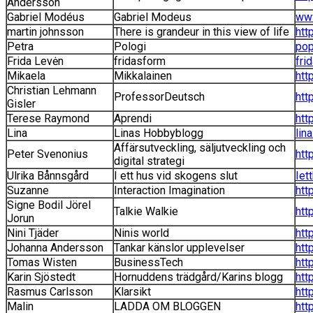
Andersson
Gabriel Modéus
Gabriel Modeus
www
martin johnsson
There is grandeur in this view of life
htt
Petra
Pologi
pop
Frida Levėn
fridasform
fri
Mikaela
Mikkalainen
htt
Christian Lehmann
ProfessorDeutsch
htt
Gisler
Terese Raymond
Aprendi
htt
Lina
Linas Hobbyblogg
lin
Affärsutveckling, säljutveckling och
Peter Svenonius
htt
digital strategi
Ulrika Bånnsgård
I ett hus vid skogens slut
Iet
Suzanne
Interaction Imagination
htt
Signe Bodil Jörel
Talkie Walkie
htt
Jorun
Nini Tjäder
Ninis world
htt
Johanna Andersson
Tankar känslor upplevelser
htt
Tomas Wisten
BusinessTech
htt
Karin Sjöstedt
Hornuddens trädgård/Karins blogg
htt
Rasmus Carlsson
Klarsikt
htt
Malin
LADDA OM BLOGGEN
htt