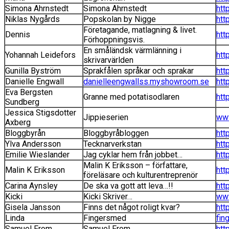
Simona Ahrnstedt
Simona Ahrnstedt
htt
Niklas Nygårds
Popskolan by Nigge
htt
Företagande, matlagning & livet.
Dennis
htt
Förhoppningsvis.
En småländsk värmlänning i
Yohannah Leidefors
htt
skrivarvärlden
Gunilla Byström
Sprakfålen språkar och sprakar
htt
Danielle Engwall
danielleengwallss.myshowroom.se
htt
Eva Bergsten
Granne med potatisodlaren
htt
Sundberg
Jessica Stigsdotter
Jippieserien
www
Axberg
Bloggbyrån
Bloggbyråbloggen
htt
Ylva Andersson
Tecknarverkstan
htt
Emilie Wieslander
Jag cyklar hem från jobbet…
htt
Malin K Eriksson – författare,
Malin K Eriksson
htt
föreläsare och kulturentreprenör
Carina Aynsley
De ska va gott att leva…!!
htt
Kicki
Kicki Skriver…
www
Gisela Jansson
Finns det något roligt kvar?
htt
Linda
Fingersmed
fin
Samuel From
Samuel From
htt