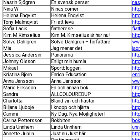
Nasrin Sjögren
En svensk perser
nas
Nina W
Ninas corner
htt
Helena Enqvist
Helena Enqvist
htt
Tony Malmqvist
Fri att leva
htt
Sofia Lacik
fiatherese
fia
Kim M Kimselius
Kim M. Kimselius är här nu!
htt
Sölve Dahlgren
Sölve Dahlgren – författare
www
Mia
Jag menar det
jag
Jessica Andersin
Panorama
htt
Johnny Olsson
Enligt min humla
htt
Mikael
Sportbloggen
htt
Kristina Björn
Enrich Education
enr
Anna Jansson
Anna Jansson
www
Marie Eriksson
En och annan bok
htt
Sandra
ALLCOLOUREDUP
htt
Charlotta
Bland vin och hästar
htt
Biljana Ljuboje
I knopp och hjärta
htt
Cammi
Ny Dag, Nya Möjligheter!
htt
Carina Pettersson
Bokbiten
bok
Linda Unnhem
Linda Unnhem
unn
Annette Juhlin
Just nu Just här
htt