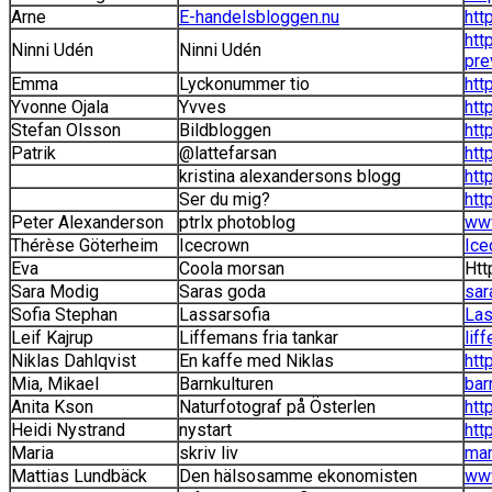
Arne
E-handelsbloggen.nu
htt
htt
Ninni Udén
Ninni Udén
pre
Emma
Lyckonummer tio
htt
Yvonne Ojala
Yvves
htt
Stefan Olsson
Bildbloggen
htt
Patrik
@lattefarsan
htt
kristina alexandersons blogg
htt
Ser du mig?
htt
Peter Alexanderson
ptrlx photoblog
www
Thérèse Göterheim
Icecrown
Ice
Eva
Coola morsan
Htt
Sara Modig
Saras goda
sar
Sofia Stephan
Lassarsofia
Las
Leif Kajrup
Liffemans fria tankar
lif
Niklas Dahlqvist
En kaffe med Niklas
htt
Mia, Mikael
Barnkulturen
bar
Anita Kson
Naturfotograf på Österlen
htt
Heidi Nystrand
nystart
htt
Maria
skriv liv
mar
Mattias Lundbäck
Den hälsosamme ekonomisten
ww