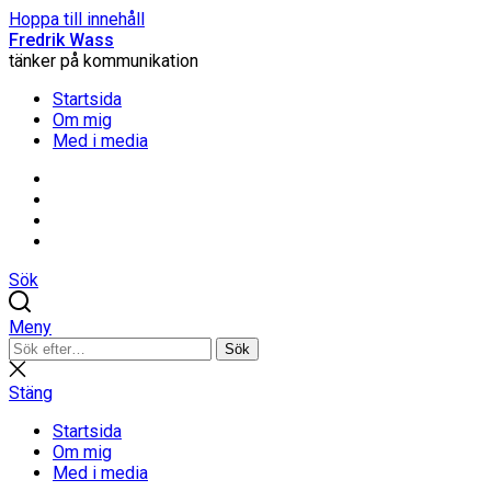
Hoppa till innehåll
Fredrik Wass
tänker på kommunikation
Startsida
Om mig
Med i media
Linkedin
Threads
Instagram
Facebook
Sök
Meny
Sök
Sök
efter:
Stäng
sökning
Stäng
Startsida
Om mig
Med i media