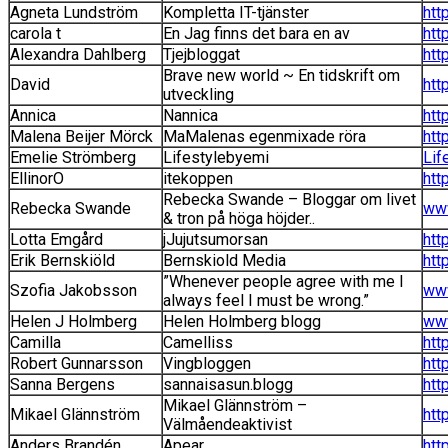
Agneta Lundström
Kompletta IT-tjänster
http
carola t
En Jag finns det bara en av
htt
Alexandra Dahlberg
Tjejbloggat
htt
Brave new world ~ En tidskrift om
David
htt
utveckling
Annica
Nannica
htt
Malena Beijer Mörck
MaMalenas egenmixade röra
htt
Emelie Strömberg
Lifestylebyemi
Lif
EllinorO
itekoppen
htt
Rebecka Swande – Bloggar om livet
Rebecka Swande
ww
& tron på höga höjder..
Lotta Emgård
jJujutsumorsan
htt
Erik Bernskiöld
Bernskiold Media
htt
”Whenever people agree with me I
Szofia Jakobsson
www
always feel I must be wrong.”
Helen J Holmberg
Helen Holmberg blogg
www
Camilla
Camelliss
htt
Robert Gunnarsson
Vingbloggen
htt
Sanna Bergens
sannaisasun.blogg
htt
Mikael Glännström –
Mikael Glännström
htt
Välmåendeaktivist
Anders Brandén
Apear
htt