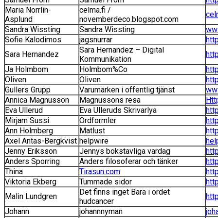
Maria Norrlin-
celma.fi /
cel
Asplund
novemberdeco.blogspot.com
Sandra Wissting
Sandra Wissting
www
Sofie Kalodimos
jagsnurrar
htt
Sara Hernandez – Digital
Sara Hernandez
htt
Kommunikation
Ja Holmbom
Holmbom%Co
htt
Oliven
Oliven
htt
Gullers Grupp
Varumärken i offentlig tjänst
www
Annica Magnusson
Magnussons resa
Htt
Eva Ullerud
Eva Ulleruds Skrivarlya
htt
Mirjam Sussi
Ordformler
htt
Ann Holmberg
Matlust
htt
Axel Antas-Bergkvist
helpwire
hel
Jenny Eriksson
Jennys bokstavliga vardag
htt
Anders Sporring
Anders filosoferar och tänker
htt
Thina
Tirasun.com
htt
Viktoria Ekberg
Tummade sidor
htt
Det finns inget Bara i ordet
Malin Lundgren
htt
hudcancer
Johann
johannnyman
joh