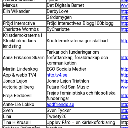
Markus
Det Digitala Barnet
www
Elin Wikander
DerbyLove
htt
Gärdsmygen
htt
Fröjd Interactive
Fröjd Interactives Blogg100blogg
htt
Charlotte Wormbs
ByCharlotte
htt
Kristdemokraterna i
Stockholms läns
Kristdemokraterna gör skillnad
htt
landsting
Tankar och funderingar om
Anna Eriksson Skarin
författarskap, föräldraskap och
htt
kommunikation
Martin Lindeskog
EGO Sociala Medier
htt
App & webb TV4
http.tv4.se
htt
Jonas Lejon
Jonas Lejon Triathlon
htt
victoria gillberg
Future Kid San Music
www
Frejas feministiska och filosofiska
Freja Reddevil
htt
funderingar
Anne-Lie Lokko
addfriends.se
htt
Sven
Sven Tycker
htt
Lina
Tweety26
htt
Tina H Krusell
Upplev Fårö – en kärleksförklaring
htt