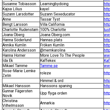
Susanne Tobiasson
Learningbydoing
htt
Kajsa Lilius
kayel
htt
Suzann Larsdotter
Suzann Sexeducator
htt
Anne
Tassar Tyst
htt
Bengt Larsson
Villa California
htt
Charlotte Rudenstam
100% Charlotte
lus
Joana Öberg
Joana Öberg.com
www
Hanna Söderlund
Hannas plats
htt
Annika Kumlin
Fröken Kumlin
htt
Karolina Andersson
@memkarolina
htt
Hanna Horner
More Love To The People
ww
Ida Ek
Kaffekex
Kaf
Mikael Tamme
Tamme.se
ww
Rose-Marie Lemke
roleze
htt
Zelin
Himmel & ord
htt
Mikael Hansson
Hanssons spaning
htt
Gunnar Fägersten
Upp flyga orden
htt
Novik
Christina
Annarkia
htt
Vilhelmsson