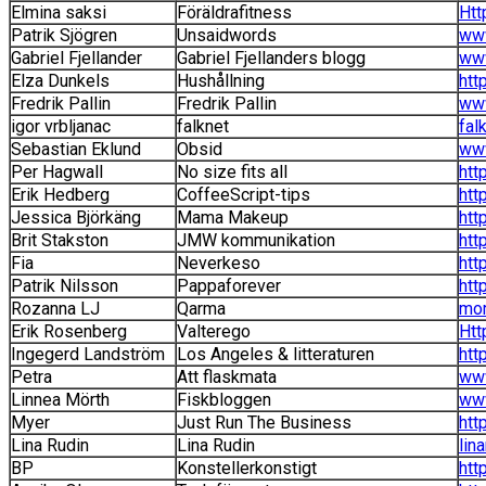
Elmina saksi
Föräldrafitness
Htt
Patrik Sjögren
Unsaidwords
www
Gabriel Fjellander
Gabriel Fjellanders blogg
www
Elza Dunkels
Hushållning
htt
Fredrik Pallin
Fredrik Pallin
www
igor vrbljanac
falknet
fal
Sebastian Eklund
Obsid
ww
Per Hagwall
No size fits all
htt
Erik Hedberg
CoffeeScript-tips
htt
Jessica Björkäng
Mama Makeup
htt
Brit Stakston
JMW kommunikation
htt
Fia
Neverkeso
htt
Patrik Nilsson
Pappaforever
htt
Rozanna LJ
Qarma
mor
Erik Rosenberg
Valterego
Htt
Ingegerd Landström
Los Angeles & litteraturen
htt
Petra
Att flaskmata
www
Linnea Mörth
Fiskbloggen
www
Myer
Just Run The Business
htt
Lina Rudin
Lina Rudin
lin
BP
Konstellerkonstigt
htt