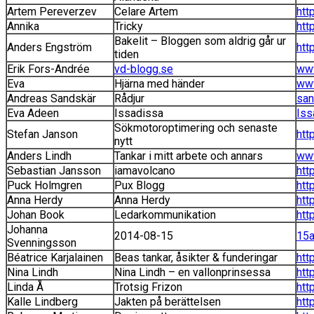
Artem Pereverzev
Celare Artem
htt
Annika
Tricky
htt
Bakelit – Bloggen som aldrig går ur
Anders Engström
htt
tiden
Erik Fors-Andrée
vd-blogg.se
www
Eva
Hjärna med händer
www
Andreas Sandskär
Rådjur
san
Eva Adeen
Issadissa
Iss
Sökmotoroptimering och senaste
Stefan Janson
htt
nytt
Anders Lindh
Tankar i mitt arbete och annars
www
Sebastian Jansson
iamavolcano
htt
Puck Holmgren
Pux Blogg
htt
Anna Herdy
Anna Herdy
htt
Johan Book
Ledarkommunikation
htt
Johanna
2014-08-15
15a
Svenningsson
Béatrice Karjalainen
Beas tankar, åsikter & funderingar
htt
Nina Lindh
Nina Lindh – en vallonprinsessa
htt
Linda Å
Trotsig Frizon
htt
Kalle Lindberg
Jakten på berättelsen
htt