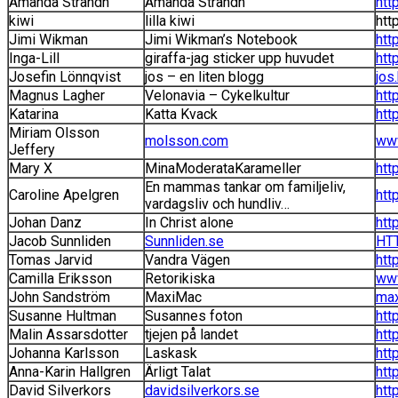
Amanda Strandh
Amanda Strandh
htt
kiwi
lilla kiwi
http
Jimi Wikman
Jimi Wikman’s Notebook
htt
Inga-Lill
giraffa-jag sticker upp huvudet
htt
Josefin Lönnqvist
jos – en liten blogg
jos
Magnus Lagher
Velonavia – Cykelkultur
htt
Katarina
Katta Kvack
htt
Miriam Olsson
molsson.com
ww
Jeffery
Mary X
MinaModerataKarameller
htt
En mammas tankar om familjeliv,
Caroline Apelgren
htt
vardagsliv och hundliv…
Johan Danz
In Christ alone
htt
Jacob Sunnliden
Sunnliden.se
HTT
Tomas Jarvid
Vandra Vägen
htt
Camilla Eriksson
Retorikiska
www
John Sandström
MaxiMac
max
Susanne Hultman
Susannes foton
htt
Malin Assarsdotter
tjejen på landet
htt
Johanna Karlsson
Laskask
htt
Anna-Karin Hallgren
Ärligt Talat
htt
David Silverkors
davidsilverkors.se
htt