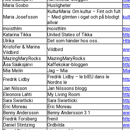
Maria Soxbo
Husligheter
htt
KulturMaria: Om kultur – Fint och fult
Maria Josefsson
– Med glimten i ögat och på blodigt
kul
allvar
moisthlm
moisthlm
moi
Katarina Tikka
United States of Tikka
htt
Ulrika
Det som händer hos oss…
Htt
Kristofer & Marina
Vildbird
www
Vildbird
MazingMaryRocks
MazingMaryRocks
htt
Åsa Sääksjärvi
Kaffekokar-bloggen
htt
Mia Melin
Jag – Mia
Mia
Fredrik Lidby – le blEU dans le
Fredrik Lidby
htt
Nordns le
Jan Nilsson
Jan Nilssons blogg
htt
Eleonora Lahti
My Living Room
htt
Sara Swietlicki
Sara Swietlicki
htt
Éric Moreau
Éric Moreau
htt
Benny Andersson
Benny Andersson 3.1
ww
Fredrik Forsberg
frenil
htt
Daniel Stintzing
Ordbilda
www