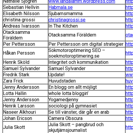
Nathalie Sjögren
www.landalamm.wordpress.com
htt
Sebastian Hellvin
Habmala.se
htt
Elisabeth Nilsson
Sjubarnsmamma
htt
christina grossi
christinagrossi.se
htt
Andreas Ivarsson
In The Kitchen
htt
Otacksamma
Otacksamma Föräldern
ota
Föräldern
Per Pettersson
Per Pettersson om digital strategier
htt
Sökmotoroptimering SEO –
Håkan Persson
htt
soekmotoroptimering.se
Henrik Sköld
Integritet och kommunikation
htt
Samuel Sylvander
Samuel Sylvander
htt
Fredrik Stark
Update!
www
Zara Frick
Huvudstaden
huv
Jenny Andersson
En blogg om allt möjligt
http
Lotta Hallin
whole lotta bloggin’
htt
Jenny Andersson
Yogamedjenny
htt
Henrik Larsson
sociologi på gymnasiet
htt
Naseer Alkhouri
Se till vänster, där går en arab
htt
Johan Ericson
Camera Obscura
htt
Julia Skott – pangbrud och
Julia Skott
htt
skjutjärnsjournalist