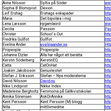
Anna Nilsson
Syltis på Söder
www
Sophia B Blomqvist
Dexion
htt
Leif Ershag
Ershags eskapader
htt
Maria
Det bipolära i mig
htt
Lena Larsson
nygamlaord
www
Cecilia
Passion
Pas
Christer
School´s Out
htt
Fredrika Gullfot
Gullfot
htt
Evelina Ander
evelinaander.se
Htt
Propeople
Propeople
htt
Johanna Etzler
Alla har något att berätta
htt
Kerstin Söderberg
KerstinEQ
htt
Catta
CatOnHat
htt
Joakim Jakobsson
Genustestet
htt
Stefan J. Eriksson
Stefan – Nya moderaterna
htt
David Nilsson
David.nu
htt
Nike Lindqvist
Nikke Index
htt
Madeleine Bergholtz
Femmorna på Gällkvistskolan
htt
Annika Sörensen
AskDrAnnika
htt
Kent Persson
Kent Persson (M) blogg
htt
Nilla
mittlivmedme
htt