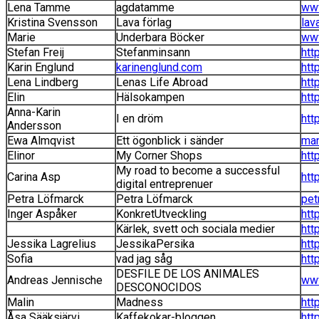
Lena Tamme
agdatamme
ww
Kristina Svensson
Lava förlag
lav
Marie
Underbara Böcker
www
Stefan Freij
Stefanminsann
htt
Karin Englund
karinenglund.com
htt
Lena Lindberg
Lenas Life Abroad
htt
Elin
Hälsokampen
htt
Anna-Karin
I en dröm
htt
Andersson
Ewa Almqvist
Ett ögonblick i sänder
man
Elinor
My Corner Shops
htt
My road to become a successful
Carina Asp
htt
digital entreprenuer
Petra Löfmarck
Petra Löfmarck
pet
Inger Aspåker
KonkretUtveckling
htt
Kärlek, svett och sociala medier
htt
Jessika Lagrelius
JessikaPersika
htt
Sofia
vad jag såg
htt
DESFILE DE LOS ANIMALES
Andreas Jennische
www
DESCONOCIDOS
Malin
Madness
htt
Åsa Sääksjärvi
Kaffekokar-bloggen
htt