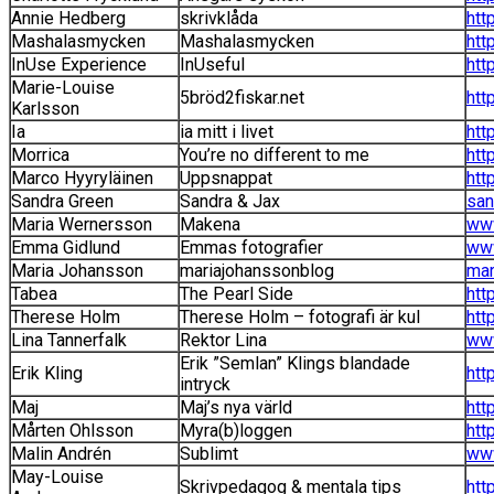
Annie Hedberg
skrivklåda
htt
Mashalasmycken
Mashalasmycken
htt
InUse Experience
InUseful
htt
Marie-Louise
5bröd2fiskar.net
htt
Karlsson
Ia
ia mitt i livet
htt
Morrica
You’re no different to me
htt
Marco Hyyryläinen
Uppsnappat
htt
Sandra Green
Sandra & Jax
san
Maria Wernersson
Makena
www
Emma Gidlund
Emmas fotografier
www
Maria Johansson
mariajohanssonblog
mar
Tabea
The Pearl Side
htt
Therese Holm
Therese Holm – fotografi är kul
htt
Lina Tannerfalk
Rektor Lina
www
Erik ”Semlan” Klings blandade
Erik Kling
htt
intryck
Maj
Maj’s nya värld
htt
Mårten Ohlsson
Myra(b)loggen
htt
Malin Andrén
Sublimt
www
May-Louise
Skrivpedagog & mentala tips
htt