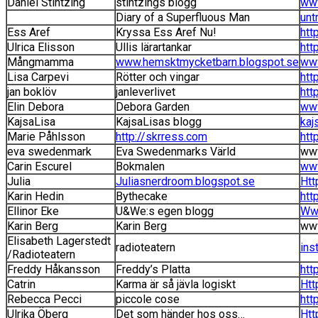
Daniel Stintzing
stintzings blogg
www
Diary of a Superfluous Man
unt
Ess Aref
Kryssa Ess Aref Nu!
htt
Ulrica Elisson
Ullis lärartankar
htt
Mångmamma
www.hemsktmycketbarn.blogspot.se
www
Lisa Carpevi
Rötter och vingar
htt
jan boklöv
janleverlivet
htt
Elin Debora
Debora Garden
www
KajsaLisa
KajsaLisas blogg
kaj
Marie Påhlsson
http://skrress.com
htt
eva swedenmark
Eva Swedenmarks Värld
ww
Carin Escurel
Bokmalen
www
Julia
Juliasnerdroom.blogspot.se
Htt
Karin Hedin
Bythecake
htt
Ellinor Eke
U&We:s egen blogg
Ww
Karin Berg
Karin Berg
www
Elisabeth Lagerstedt
radioteatern
ins
/Radioteatern
Freddy Håkansson
Freddy’s Platta
htt
Catrin
Karma är så jävla logiskt
Htt
Rebecca Pecci
piccole cose
htt
Ulrika Öberg
Det som händer hos oss…
Htt