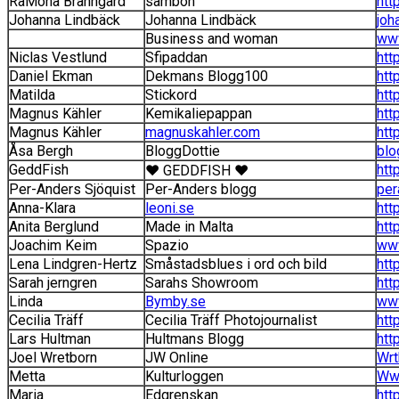
RaMona Bränngård
sambon
htt
Johanna Lindbäck
Johanna Lindbäck
joh
Business and woman
ww
Niclas Vestlund
Sfipaddan
htt
Daniel Ekman
Dekmans Blogg100
htt
Matilda
Stickord
htt
Magnus Kähler
Kemikaliepappan
htt
Magnus Kähler
magnuskahler.com
htt
Åsa Bergh
BloggDottie
blo
GeddFish
htt
♥ GEDDFISH ♥
Per-Anders Sjöquist
Per-Anders blogg
per
Anna-Klara
leoni.se
htt
Anita Berglund
Made in Malta
htt
Joachim Keim
Spazio
www
Lena Lindgren-Hertz
Småstadsblues i ord och bild
htt
Sarah jerngren
Sarahs Showroom
htt
Linda
Bymby.se
ww
Cecilia Träff
Cecilia Träff Photojournalist
htt
Lars Hultman
Hultmans Blogg
htt
Joel Wretborn
JW Online
Wrt
Metta
Kulturloggen
Www
Maria
Edgrenskan
htt