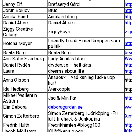
Jenny Elf
Drefseryd Gård
htt
Jorun Boklöv
Brus
htt
Annika Sand
Annikas blogg
htt
Daniel Åberg
Daniel Åberg
htt
Ziggy Creative
ZiggySays
zig
Colony
Friendly Freak – med kroppen som
Helena Meyer
htt
politik
Beata Berg
Beata Berg
bea
Ann-Sofie Svanberg
Lady Annilas blog
Www
Daniel Rydén
dryden.se – helt äkta
htt
Laura
dreams about life
htt
Anasoux – vad kan jag fucka upp
Anna Olsson
htt
här?
Ida Hedberg
Återkoppla
htt
Mikael Wallentin
Jag & Min Far
htt
Åström
Elin Debora
deboragarden.se
www
Simon Zetterberg i Jönköping -Fri
Simon Zetterberg
Xim
luft, lifehack & Jönköping
Fredrik Hulth
Fredrikhimlen #blogg100
htt
Jacob Möllstam
Killfrökens blogg
Kil