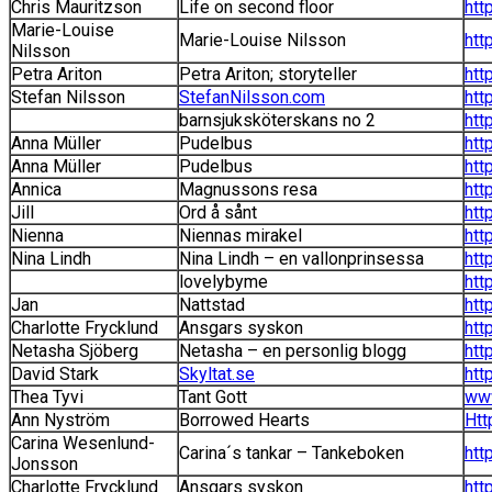
Chris Mauritzson
Life on second floor
htt
Marie-Louise
Marie-Louise Nilsson
htt
Nilsson
Petra Ariton
Petra Ariton; storyteller
htt
Stefan Nilsson
StefanNilsson.com
htt
barnsjuksköterskans no 2
htt
Anna Müller
Pudelbus
htt
Anna Müller
Pudelbus
htt
Annica
Magnussons resa
htt
Jill
Ord å sånt
htt
Nienna
Niennas mirakel
htt
Nina Lindh
Nina Lindh – en vallonprinsessa
htt
lovelybyme
htt
Jan
Nattstad
htt
Charlotte Frycklund
Ansgars syskon
htt
Netasha Sjöberg
Netasha – en personlig blogg
htt
David Stark
Skyltat.se
htt
Thea Tyvi
Tant Gott
www
Ann Nyström
Borrowed Hearts
Htt
Carina Wesenlund-
Carina´s tankar – Tankeboken
htt
Jonsson
Charlotte Frycklund
Ansgars syskon
htt