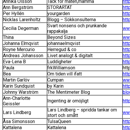
Annika Olsson
Tack för maten,mamma
htt
Ann Bergström
STORARTAT
htt
Per Hyllén
yourgarden
htt
Nicklas Larenholtz
Blogg – Sökkonsulterna
htt
Svart nonsens och prunkande
Cecilia Degerman
www
rappakalja
Thina
Beyond Sizes
ww
Johanna Elmqvist
johannaelmqvist
htt
Royne Mercurio
Herregud & co
htt
Andreas Johansson
Livet analogt & digitalt
htt
Eva-Lena B
Luddigheter
htt
Paula
frkWilliamson
htt
Bea
Om tiden vill ifatt
htt
Martin Garlöv
Cumpan
ww
Karin Sundquist
by Karin
htt
Johnny Warström
The Mentimeter Blog
blo
Ann-Charlotte
Ingenting är omöjligt
http
Geissler
Lars Lindberg – spridda tankar om
Lars Lindberg
www
stort och smått
Åsa Simonsson
TulsaQueen
htt
Kattalena
Kattalena
htt