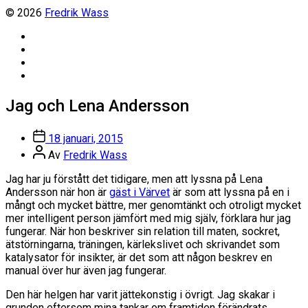
© 2026
Fredrik Wass
Linkedin
Threads
Instagram
Facebook
Jag och Lena Andersson
Inläggsdatum
18 januari, 2015
Inläggsförfattare
Av
Fredrik Wass
Jag har ju förstått det tidigare, men att lyssna på Lena
Andersson när hon är
gäst i Värvet
är som att lyssna på en i
mångt och mycket bättre, mer genomtänkt och otroligt mycket
mer intelligent person jämfört med mig själv, förklara hur jag
fungerar. När hon beskriver sin relation till maten, sockret,
ätstörningarna, träningen, kärlekslivet och skrivandet som
katalysator för insikter, är det som att någon beskrev en
manual över hur även jag fungerar.
Den här helgen har varit jättekonstig i övrigt. Jag skakar i
grunden eftersom mina tankar om framtiden förändrats