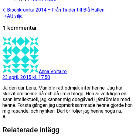
Inläggsnavigering
Föregående
←
Bisonkrönika 2014 – Från Tinder till Blå Hallen
inlägg:
Nästa
→
Att vilja
inlägg:
1 kommentar
säger:
Anna Voltaire
23 april, 2015 kl. 17:50
Ja den där Lena. Man blir rätt ödmjuk inför henne. Jag har
skrivit om henne då och då i min blogg. Hon är verkligen en
sann intellektuell, jag känner mig obegåvad i jämförelse med
henne. Första gången jag uppmärksammade henne gjorde hon
mig rasande, och nyfiken. Därför följer jag henne noga nu.
A
Relaterade inlägg