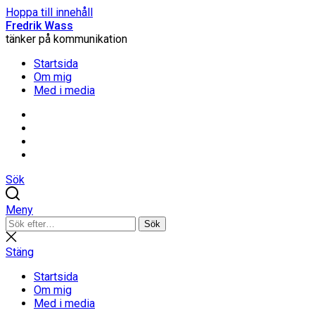
Hoppa till innehåll
Fredrik Wass
tänker på kommunikation
Startsida
Om mig
Med i media
Linkedin
Threads
Instagram
Facebook
Sök
Meny
Sök
Sök
efter:
Stäng
sökning
Stäng
Startsida
Om mig
Med i media