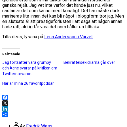
ganska rejält. Jag vet inte varför det hände just nu, vilket
nästan är det som känns mest konstigt. Det här måste dock
marineras lite innan det kan bli något i bloggform tror jag. Men
en slutsats är att prestigeförlusten i att säga att någon annan
hade rätt, aldrig får vara det som håller en tillbaka.
Tills dess, lyssna på
Lena Andersson i Värvet
.
Relaterade
Jag fortsätter vara grumpy
Bekräftelsekickarna går över
och Acne svarar på kritiken om
Twitternärvaron
Här är mina 26 favoritpoddar
Facebook
X
LinkedIn
Dela
Inläggsförfattare
Av
Fredrik Wass