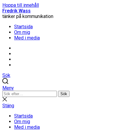
Hoppa till innehåll
Fredrik Wass
tänker på kommunikation
Startsida
Om mig
Med i media
Linkedin
Threads
Instagram
Facebook
Sök
Meny
Sök
Sök
efter:
Stäng
sökning
Stäng
Startsida
Om mig
Med i media