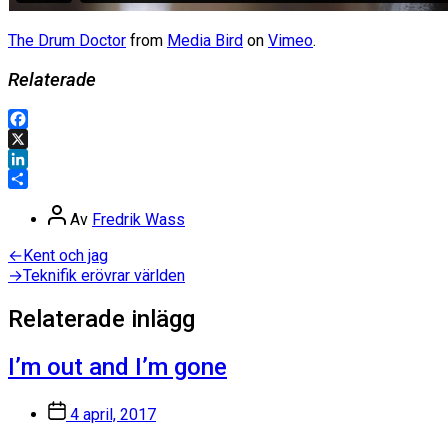
The Drum Doctor
from
Media Bird
on
Vimeo
.
Relaterade
Facebook
X
LinkedIn
Dela
Inläggsförfattare
Av
Fredrik Wass
Inläggsnavigering
Föregående
←
Kent och jag
inlägg:
Nästa
→
Teknifik erövrar världen
inlägg:
Relaterade inlägg
I’m out and I’m gone
Inläggsdatum
4 april, 2017