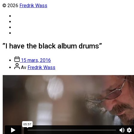
© 2026
Fredrik Wass
Linkedin
Threads
Instagram
Facebook
”I have the black album drums”
Inläggsdatum
15 mars, 2016
Inläggsförfattare
Av
Fredrik Wass