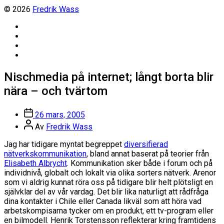
© 2026
Fredrik Wass
Linkedin
Threads
Instagram
Facebook
Nischmedia på internet; långt borta blir
nära – och tvärtom
Inläggsdatum
26 mars, 2005
Inläggsförfattare
Av
Fredrik Wass
Jag har tidigare myntat begreppet
diversifierad
nätverkskommunikation
, bland annat baserat på teorier från
Elisabeth Albrycht
. Kommunikation sker både i forum och på
individnivå, globalt och lokalt via olika sorters nätverk. Arenor
som vi aldrig kunnat röra oss på tidigare blir helt plötsligt en
självklar del av vår vardag. Det blir lika naturligt att rådfråga
dina kontakter i Chile eller Canada likväl som att höra vad
arbetskompisarna tycker om en produkt, ett tv-program eller
en bilmodell. Henrik Torstensson reflekterar kring framtidens