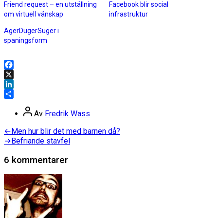
Friend request – en utställning
Facebook blir social
om virtuell vänskap
infrastruktur
ÄgerDugerSuger i
spaningsform
Facebook
X
LinkedIn
Dela
Inläggsförfattare
Av
Fredrik Wass
Inläggsnavigering
Föregående
←
Men hur blir det med barnen då?
inlägg:
Nästa
→
Befriande stavfel
inlägg:
6 kommentarer
säger: