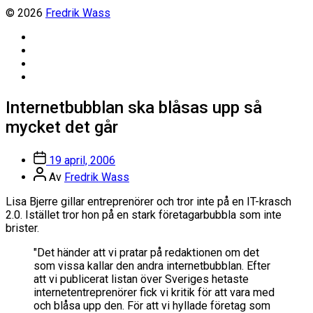
© 2026
Fredrik Wass
Linkedin
Threads
Instagram
Facebook
Internetbubblan ska blåsas upp så
mycket det går
Inläggsdatum
19 april, 2006
Inläggsförfattare
Av
Fredrik Wass
Lisa Bjerre gillar entreprenörer och tror inte på en IT-krasch
2.0. Istället tror hon på en stark företagarbubbla som inte
brister.
"Det händer att vi pratar på redaktionen om det
som vissa kallar den andra internetbubblan. Efter
att vi publicerat listan över Sveriges hetaste
internetentreprenörer fick vi kritik för att vara med
och blåsa upp den. För att vi hyllade företag som