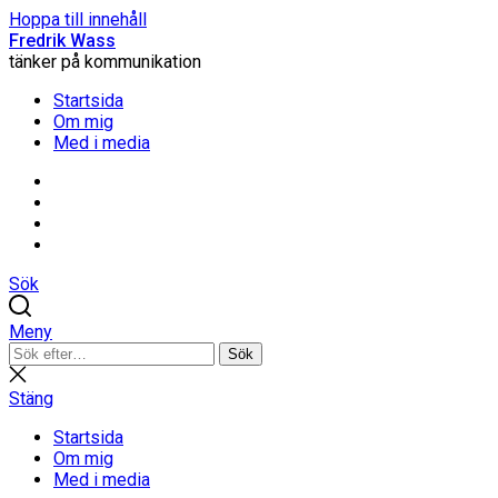
Hoppa till innehåll
Fredrik Wass
tänker på kommunikation
Startsida
Om mig
Med i media
Linkedin
Threads
Instagram
Facebook
Sök
Meny
Sök
Sök
efter:
Stäng
sökning
Stäng
Startsida
Om mig
Med i media