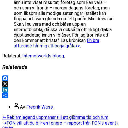
ännu inte visat resultat, företag som kan vara –
och som vi tror är – morgondagens företag, men
som liksom alla modiga satsningar istället kan
floppa och vara glömda om ett par år. Min devis är:
Ska vi nu vara med och blåsa upp en
internetbubbla, då ska vi också ta ett riktigt djäkla
djupt andetag innan vi blåser. För jag tror inte att
den kommer att brista." Läs krönikan
En bra
affärsidé får mig att börja gråta>>
.
Relaterat:
Internetworlds blogg
.
Relaterade
Facebook
X
LinkedIn
Dela
Inläggsförfattare
Av
Fredrik Wass
Inläggsnavigering
Föregående
←
Reklamlegend uppmanar till att glömma tid och rum
inlägg:
Nästa
→
FON vill att du blir en fonero – rapport från FON’s event i
inlägg: