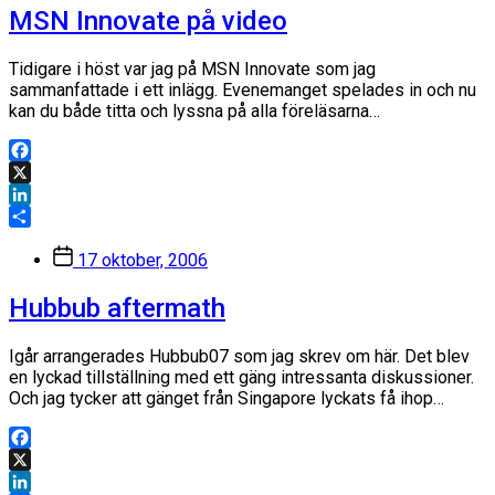
MSN Innovate på video
Tidigare i höst var jag på MSN Innovate som jag
sammanfattade i ett inlägg. Evenemanget spelades in och nu
kan du både titta och lyssna på alla föreläsarna…
Facebook
X
LinkedIn
Dela
Inläggsdatum
17 oktober, 2006
Hubbub aftermath
Igår arrangerades Hubbub07 som jag skrev om här. Det blev
en lyckad tillställning med ett gäng intressanta diskussioner.
Och jag tycker att gänget från Singapore lyckats få ihop…
Facebook
X