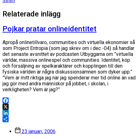
Sthlm
Relaterade inlägg
Pojkar pratar onlineidentitet
Apropå onlinetillvaro, communities och virtuella ekonomier så
som Project Entropia (som jag skrev om i dec -04) så handlar
det senaste avsnittet av podcasten Utbyggarna om ”virtuella
världar, massiva onlinespel och communities. Identitet, köp
och försäljning av spelkaraktärer och kopplingen till den
fysiska världen är några diskussionsämnen som dyker upp.”
”Vem är mitt riktiga jag när jag spenderar mer tid online än vad
jag gör med andra människor på jobbet, i skolan, i
verkligheten? Vem är jag?”
Facebook
X
LinkedIn
Dela
Inläggsdatum
23 januari, 2006