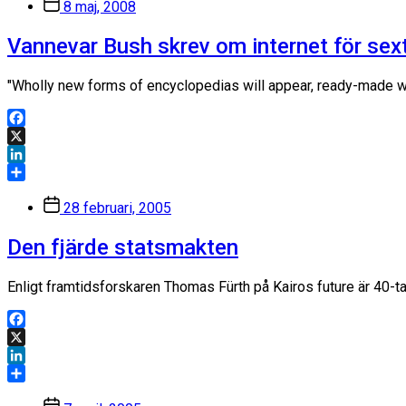
Inläggsdatum
8 maj, 2008
Vannevar Bush skrev om internet för sex
"Wholly new forms of encyclopedias will appear, ready-made wi
Facebook
X
LinkedIn
Dela
Inläggsdatum
28 februari, 2005
Den fjärde statsmakten
Enligt framtidsforskaren Thomas Fürth på Kairos future är 40-ta
Facebook
X
LinkedIn
Dela
Inläggsdatum