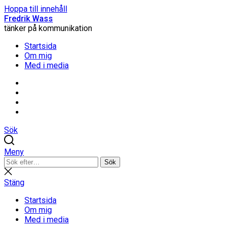
Hoppa till innehåll
Fredrik Wass
tänker på kommunikation
Startsida
Om mig
Med i media
Linkedin
Threads
Instagram
Facebook
Sök
Meny
Sök
Sök
efter:
Stäng
sökning
Stäng
Startsida
Om mig
Med i media