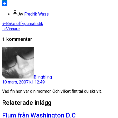
LinkedIn
Dela
Inläggsförfattare
Av
Fredrik Wass
Inläggsnavigering
Föregående
←
Bake off-journalistik
inlägg:
Nästa
→
Vinnare
inlägg:
1 kommentar
säger:
Blingbling
10 mars, 2007 kl. 12:49
Vad fin hon var din mormor. Och vilket fint tal du skrivit.
Relaterade inlägg
Flum från Washington D.C