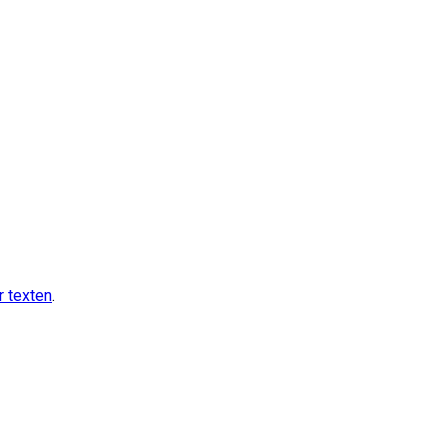
r texten
.