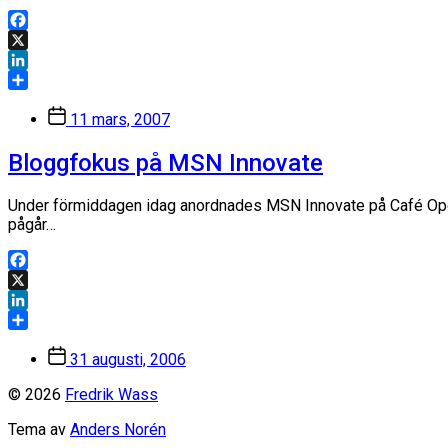
Facebook
X
LinkedIn
Dela
Inläggsdatum
11 mars, 2007
Bloggfokus på MSN Innovate
Under förmiddagen idag anordnades MSN Innovate på Café Opera
pågår…
Facebook
X
LinkedIn
Dela
Inläggsdatum
31 augusti, 2006
© 2026
Fredrik Wass
Tema av
Anders Norén