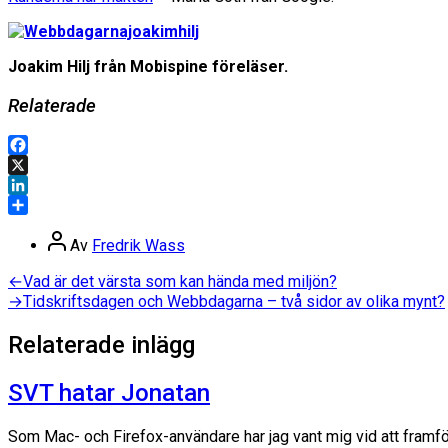
Joakim Hilj från Mobispine föreläser.
Relaterade
Facebook
X
LinkedIn
Dela
Inläggsförfattare
Av
Fredrik Wass
Inläggsnavigering
Föregående
←
Vad är det värsta som kan hända med miljön?
inlägg:
Nästa
→
Tidskriftsdagen och Webbdagarna – två sidor av olika mynt?
inlägg:
Relaterade inlägg
SVT hatar Jonatan
Som Mac- och Firefox-användare har jag vant mig vid att framföral