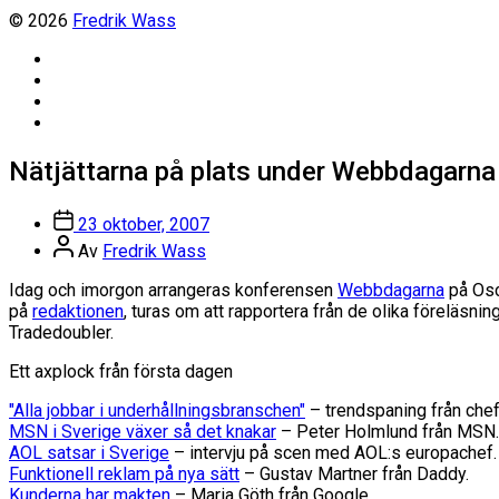
© 2026
Fredrik Wass
Linkedin
Threads
Instagram
Facebook
Nätjättarna på plats under Webbdagarna
Inläggsdatum
23 oktober, 2007
Inläggsförfattare
Av
Fredrik Wass
Idag och imorgon arrangeras konferensen
Webbdagarna
på Osc
på
redaktionen
, turas om att rapportera från de olika föreläs
Tradedoubler.
Ett axplock från första dagen
"Alla jobbar i underhållningsbranschen"
– trendspaning från che
MSN i Sverige växer så det knakar
– Peter Holmlund från MSN
AOL satsar i Sverige
– intervju på scen med AOL:s europachef.
Funktionell reklam på nya sätt
– Gustav Martner från Daddy.
Kunderna har makten
– Maria Göth från Google.