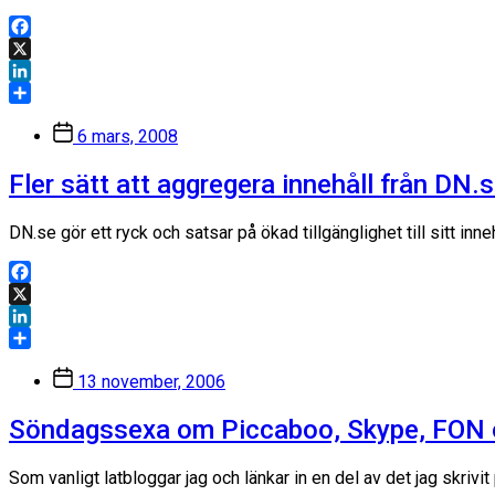
Facebook
X
LinkedIn
Dela
Inläggsdatum
6 mars, 2008
Fler sätt att aggregera innehåll från DN.
DN.se gör ett ryck och satsar på ökad tillgänglighet till sitt i
Facebook
X
LinkedIn
Dela
Inläggsdatum
13 november, 2006
Söndagssexa om Piccaboo, Skype, FON
Som vanligt latbloggar jag och länkar in en del av det jag skriv