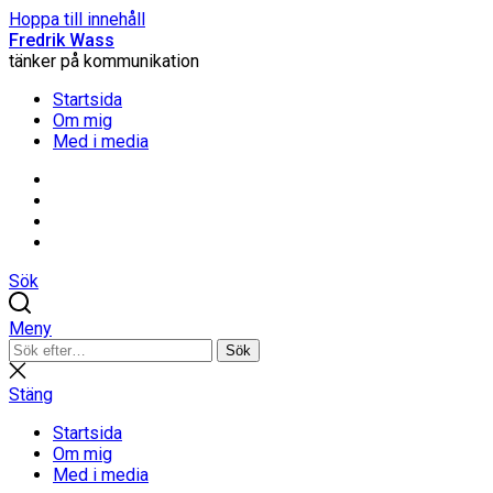
Hoppa till innehåll
Fredrik Wass
tänker på kommunikation
Startsida
Om mig
Med i media
Linkedin
Threads
Instagram
Facebook
Sök
Meny
Sök
Sök
efter:
Stäng
sökning
Stäng
Startsida
Om mig
Med i media