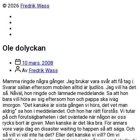
© 2026
Fredrik Wass
Linkedin
Threads
Instagram
Facebook
Ole dolyckan
Inläggsdatum
10 mars, 2008
Inläggsförfattare
Av
Fredrik Wass
Mamma ringde några gånger. Jag brukar vara svår att få tag i.
Svarar sällan eftersom mobilen alltid är ljudlös. Jag vill ha det
så. Nåväl, hon ringde och lämnade meddelande. Sa att hon
bara vill höra av sig eftersom hon och pappa ska iväg
imorgon. ”Det kanske är sista gången vi hörs, det vet man
aldrig” sa hon i meddelandet. Och hon har rätt förstås. Vi tutar
på och förutsägbarheten i det oväntade när någon av oss
rycks bort är given. Men kanske är det lika bra. För annars
vore varje dag en disaster waiting to happen så att säga. Och
så vill vi väl inte ha det? Eller det kanske vi vill? Om vi