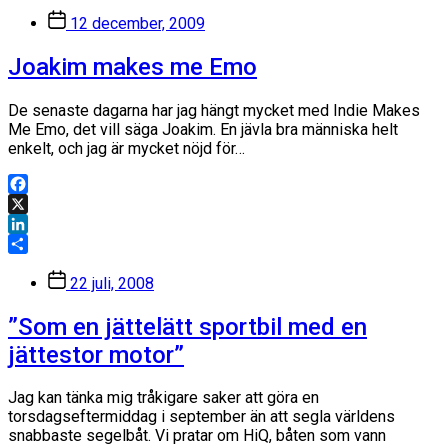
Inläggsdatum
12 december, 2009
Joakim makes me Emo
De senaste dagarna har jag hängt mycket med Indie Makes
Me Emo, det vill säga Joakim. En jävla bra människa helt
enkelt, och jag är mycket nöjd för…
Facebook
X
LinkedIn
Dela
Inläggsdatum
22 juli, 2008
”Som en jättelätt sportbil med en
jättestor motor”
Jag kan tänka mig tråkigare saker att göra en
torsdagseftermiddag i september än att segla världens
snabbaste segelbåt. Vi pratar om HiQ, båten som vann