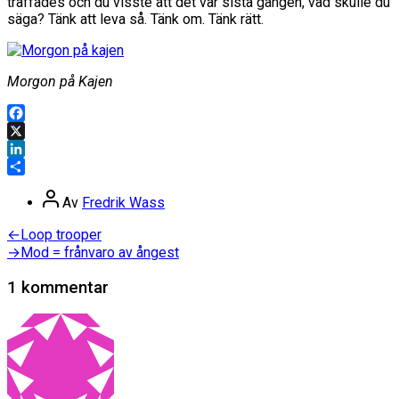
träffades och du visste att det var sista gången, vad skulle du
säga? Tänk att leva så. Tänk om. Tänk rätt.
Morgon på Kajen
Facebook
X
LinkedIn
Dela
Inläggsförfattare
Av
Fredrik Wass
Inläggsnavigering
Föregående
←
Loop trooper
inlägg:
Nästa
→
Mod = frånvaro av ångest
inlägg:
1 kommentar
säger: