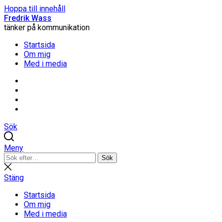
Hoppa till innehåll
Fredrik Wass
tänker på kommunikation
Startsida
Om mig
Med i media
Linkedin
Threads
Instagram
Facebook
Sök
Meny
Sök
Sök
efter:
Stäng
sökning
Stäng
Startsida
Om mig
Med i media