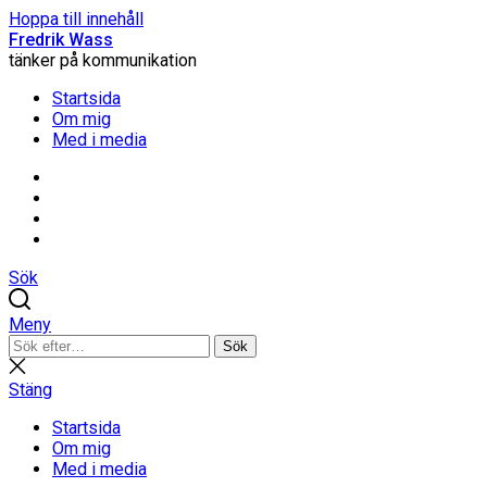
Hoppa till innehåll
Fredrik Wass
tänker på kommunikation
Startsida
Om mig
Med i media
Linkedin
Threads
Instagram
Facebook
Sök
Meny
Sök
Sök
efter:
Stäng
sökning
Stäng
Startsida
Om mig
Med i media