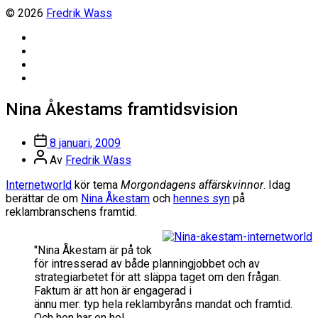
© 2026
Fredrik Wass
Linkedin
Threads
Instagram
Facebook
Nina Åkestams framtidsvision
Inläggsdatum
8 januari, 2009
Inläggsförfattare
Av
Fredrik Wass
Internetworld
kör tema
Morgondagens affärskvinnor
. Idag
berättar de om
Nina Åkestam
och
hennes syn
på
reklambranschens framtid.
"Nina Åkestam är på tok
för intresserad av både planningjobbet och av
strategiarbetet för att släppa taget om den frågan.
Faktum är att
hon är engagerad i
ännu mer: typ hela reklambyråns mandat och framtid.
Och hon har en hel