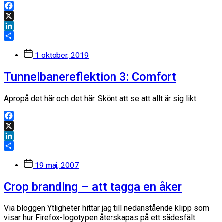
Facebook
X
LinkedIn
Dela
Inläggsdatum
1 oktober, 2019
Tunnelbanereflektion 3: Comfort
Apropå det här och det här. Skönt att se att allt är sig likt.
Facebook
X
LinkedIn
Dela
Inläggsdatum
19 maj, 2007
Crop branding – att tagga en åker
Via bloggen Ytligheter hittar jag till nedanstående klipp som
visar hur Firefox-logotypen återskapas på ett sädesfält.