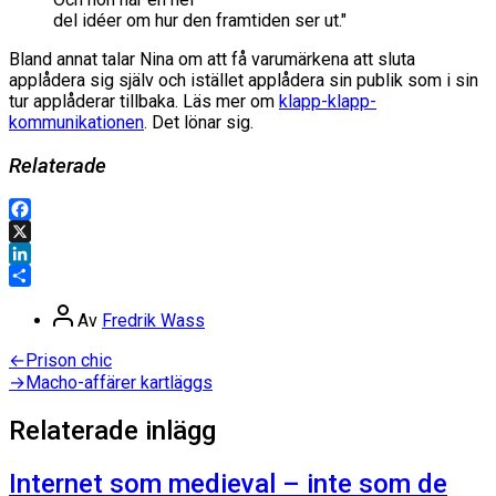
del idéer om hur den framtiden ser ut."
Bland annat talar Nina om att få varumärkena att sluta
applådera sig själv och istället applådera sin publik som i sin
tur applåderar tillbaka. Läs mer om
klapp-klapp-
kommunikationen
. Det lönar sig.
Relaterade
Facebook
X
LinkedIn
Dela
Inläggsförfattare
Av
Fredrik Wass
Inläggsnavigering
Föregående
←
Prison chic
inlägg:
Nästa
→
Macho-affärer kartläggs
inlägg:
Relaterade inlägg
Internet som medieval – inte som de