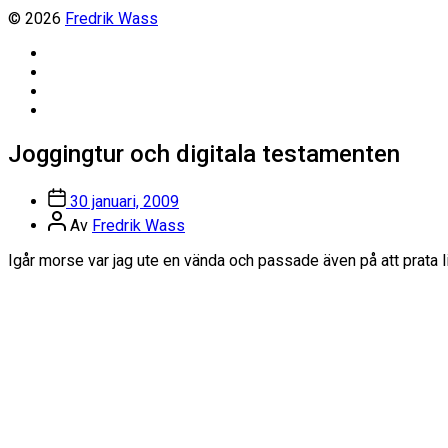
© 2026
Fredrik Wass
Linkedin
Threads
Instagram
Facebook
Joggingtur och digitala testamenten
Inläggsdatum
30 januari, 2009
Inläggsförfattare
Av
Fredrik Wass
Igår morse var jag ute en vända och passade även på att prata 