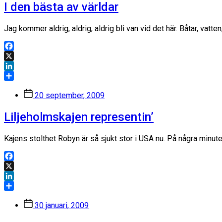
I den bästa av världar
Jag kommer aldrig, aldrig, aldrig bli van vid det här. Båtar, vatt
Facebook
X
LinkedIn
Dela
Inläggsdatum
20 september, 2009
Liljeholmskajen representin’
Kajens stolthet Robyn är så sjukt stor i USA nu. På några minute
Facebook
X
LinkedIn
Dela
Inläggsdatum
30 januari, 2009