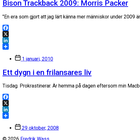
Bison Trackback 2009: Morris Packer
"En era som gjort att jag lärt känna mer människor under 2009 
Facebook
X
LinkedIn
Dela
Inläggsdatum
1 januari, 2010
Ett dygn i en frilansares liv
Tisdag. Prokrastinerar. Är hemma på dagen eftersom min Macbook 
Facebook
X
LinkedIn
Dela
Inläggsdatum
29 oktober, 2008
© 2026
Fredrik Wass