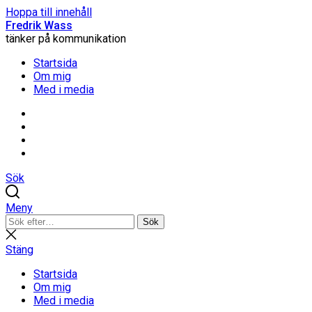
Hoppa till innehåll
Fredrik Wass
tänker på kommunikation
Startsida
Om mig
Med i media
Linkedin
Threads
Instagram
Facebook
Sök
Meny
Sök
Sök
efter:
Stäng
sökning
Stäng
Startsida
Om mig
Med i media