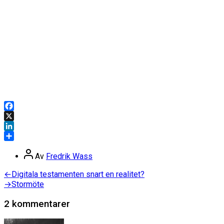
Facebook
X
LinkedIn
Dela
Inläggsförfattare
Av
Fredrik Wass
Inläggsnavigering
Föregående
←
Digitala testamenten snart en realitet?
inlägg:
Nästa
→
Stormöte
inlägg:
2 kommentarer
säger: