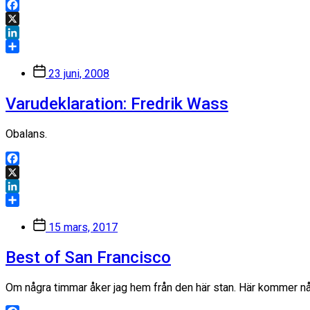
Facebook
X
LinkedIn
Dela
Inläggsdatum
23 juni, 2008
Varudeklaration: Fredrik Wass
Obalans.
Facebook
X
LinkedIn
Dela
Inläggsdatum
15 mars, 2017
Best of San Francisco
Om några timmar åker jag hem från den här stan. Här kommer några