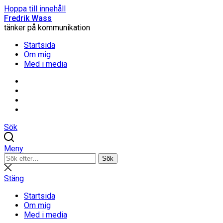
Hoppa till innehåll
Fredrik Wass
tänker på kommunikation
Startsida
Om mig
Med i media
Linkedin
Threads
Instagram
Facebook
Sök
Meny
Sök
Sök
efter:
Stäng
sökning
Stäng
Startsida
Om mig
Med i media