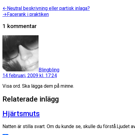
Inläggsnavigering
Föregående
←
Neutral beskrivning eller partisk inlaga?
inlägg:
Nästa
→
Facerank i praktiken
inlägg:
1 kommentar
säger:
Blingbling
14 februari, 2009 kl. 17:24
Visa ord. Ska lägga dem på minne.
Relaterade inlägg
Hjärtsmuts
Natten är stilla svart. Om du kunde se, skulle du förstå.Ljude