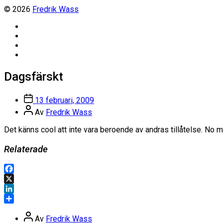
© 2026
Fredrik Wass
Linkedin
Threads
Instagram
Facebook
Dagsfärskt
Inläggsdatum
13 februari, 2009
Inläggsförfattare
Av
Fredrik Wass
Det känns cool att inte vara beroende av andras tillåtelse. No m
Relaterade
Facebook
X
LinkedIn
Dela
Inläggsförfattare
Av
Fredrik Wass