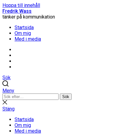
Hoppa till innehåll
Fredrik Wass
tänker på kommunikation
Startsida
Om mig
Med i media
Linkedin
Threads
Instagram
Facebook
Sök
Meny
Sök
Sök
efter:
Stäng
sökning
Stäng
Startsida
Om mig
Med i media