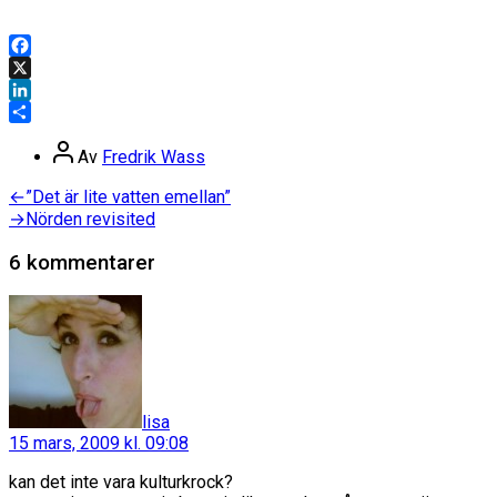
Facebook
X
LinkedIn
Dela
Inläggsförfattare
Av
Fredrik Wass
Inläggsnavigering
Föregående
←
”Det är lite vatten emellan”
inlägg:
Nästa
→
Nörden revisited
inlägg:
6 kommentarer
säger:
lisa
15 mars, 2009 kl. 09:08
kan det inte vara kulturkrock?