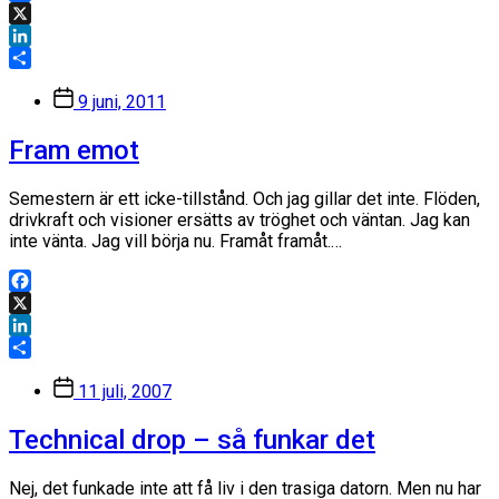
Facebook
X
LinkedIn
Dela
Inläggsdatum
9 juni, 2011
Fram emot
Semestern är ett icke-tillstånd. Och jag gillar det inte. Flöden,
drivkraft och visioner ersätts av tröghet och väntan. Jag kan
inte vänta. Jag vill börja nu. Framåt framåt.…
Facebook
X
LinkedIn
Dela
Inläggsdatum
11 juli, 2007
Technical drop – så funkar det
Nej, det funkade inte att få liv i den trasiga datorn. Men nu har