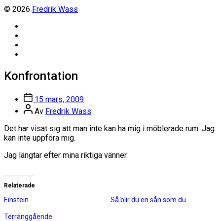
© 2026
Fredrik Wass
Linkedin
Threads
Instagram
Facebook
Konfrontation
Inläggsdatum
15 mars, 2009
Inläggsförfattare
Av
Fredrik Wass
Det har visat sig att man inte kan ha mig i möblerade rum. Jag
kan inte uppföra mig.
Jag längtar efter mina riktiga vänner.
Relaterade
Einstein
Så blir du en sån som du
Terränggående