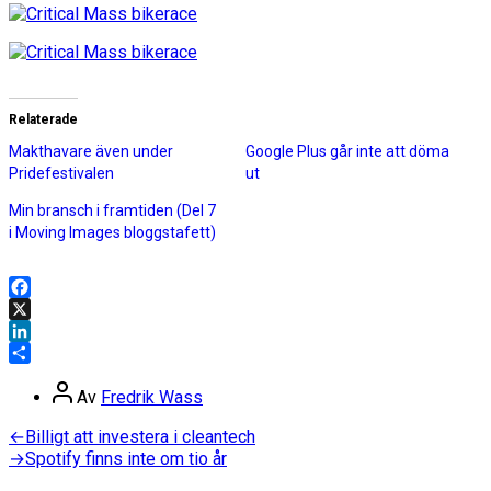
Relaterade
Makthavare även under
Google Plus går inte att döma
Pridefestivalen
ut
Min bransch i framtiden (Del 7
i Moving Images bloggstafett)
Facebook
X
LinkedIn
Dela
Inläggsförfattare
Av
Fredrik Wass
Inläggsnavigering
Föregående
←
Billigt att investera i cleantech
inlägg:
Nästa
→
Spotify finns inte om tio år
inlägg: