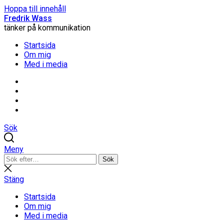
Hoppa till innehåll
Fredrik Wass
tänker på kommunikation
Startsida
Om mig
Med i media
Linkedin
Threads
Instagram
Facebook
Sök
Meny
Sök
Sök
efter:
Stäng
sökning
Stäng
Startsida
Om mig
Med i media