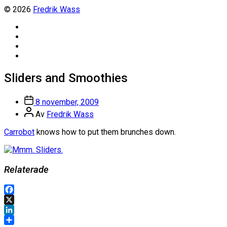
© 2026
Fredrik Wass
Linkedin
Threads
Instagram
Facebook
Sliders and Smoothies
Inläggsdatum
8 november, 2009
Inläggsförfattare
Av
Fredrik Wass
Carrobot
knows how to put them brunches down.
Relaterade
Facebook
X
LinkedIn