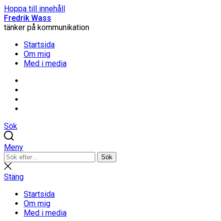
Hoppa till innehåll
Fredrik Wass
tänker på kommunikation
Startsida
Om mig
Med i media
Linkedin
Threads
Instagram
Facebook
Sök
Meny
Sök
Sök
efter:
Stäng
sökning
Stäng
Startsida
Om mig
Med i media