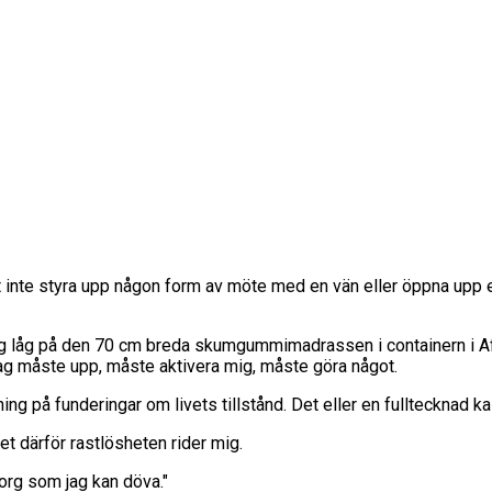
 inte styra upp någon form av möte med en vän eller öppna upp ett 
jag låg på den 70 cm breda skumgummimadrassen i containern i Afg
Jag måste upp, måste aktivera mig, måste göra något.
ing på funderingar om livets tillstånd. Det eller en fulltecknad 
det därför rastlösheten rider mig.
sorg som jag kan döva."