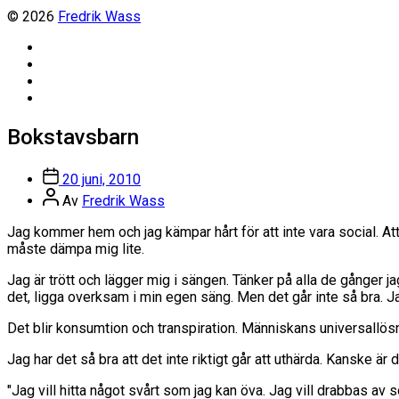
© 2026
Fredrik Wass
Linkedin
Threads
Instagram
Facebook
Bokstavsbarn
Inläggsdatum
20 juni, 2010
Inläggsförfattare
Av
Fredrik Wass
Jag kommer hem och jag kämpar hårt för att inte vara social. Att
måste dämpa mig lite.
Jag är trött och lägger mig i sängen. Tänker på alla de gånger 
det, ligga overksam i min egen säng. Men det går inte så bra. 
Det blir konsumtion och transpiration. Människans universallösn
Jag har det så bra att det inte riktigt går att uthärda. Kanske är 
"Jag vill hitta något svårt som jag kan öva. Jag vill drabbas av 