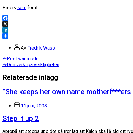
Precis
som
förut.
Facebook
X
LinkedIn
Dela
Inläggsförfattare
Av
Fredrik Wass
Inläggsnavigering
Föregående
←
Post war mode
inlägg:
Nästa
→
Den verkliga verkligheten
inlägg:
Relaterade inlägg
”She keeps her own name motherf***ers!
Inläggsdatum
11 juni, 2008
Step it up 2
Apropå att steppa upp det så tror jag att Kajen ska få sig ett ry