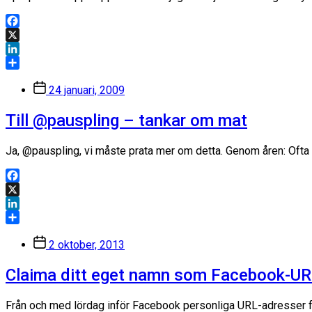
Facebook
X
LinkedIn
Dela
Inläggsdatum
24 januari, 2009
Till @pauspling – tankar om mat
Ja, @pauspling, vi måste prata mer om detta. Genom åren: Ofta
Facebook
X
LinkedIn
Dela
Inläggsdatum
2 oktober, 2013
Claima ditt eget namn som Facebook-U
Från och med lördag inför Facebook personliga URL-adresser för