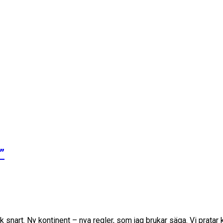
”
ck snart. Ny kontinent – nya regler, som jag brukar säga. Vi pratar 