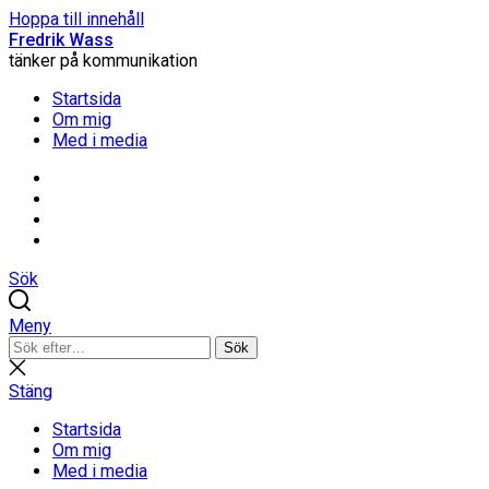
Hoppa till innehåll
Fredrik Wass
tänker på kommunikation
Startsida
Om mig
Med i media
Linkedin
Threads
Instagram
Facebook
Sök
Meny
Sök
Sök
efter:
Stäng
sökning
Stäng
Startsida
Om mig
Med i media