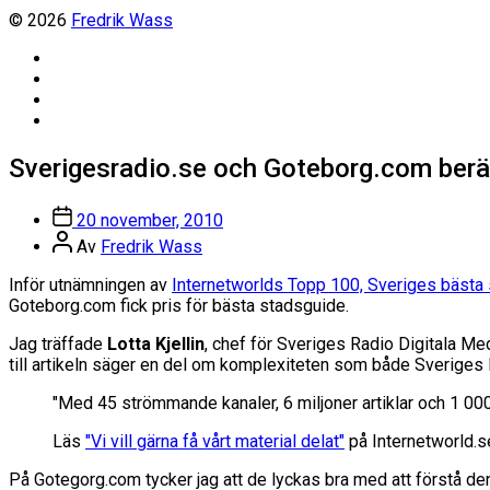
© 2026
Fredrik Wass
Linkedin
Threads
Instagram
Facebook
Sverigesradio.se och Goteborg.com berät
Inläggsdatum
20 november, 2010
Inläggsförfattare
Av
Fredrik Wass
Inför utnämningen av
Internetworlds Topp 100, Sveriges bästa 
Goteborg.com fick pris för bästa stadsguide.
Jag träffade
Lotta Kjellin
, chef för Sveriges Radio Digitala Me
till artikeln säger en del om komplexiteten som både Sveriges 
"Med 45 strömmande kanaler, 6 miljoner artiklar och 1 00
Läs
"Vi vill gärna få vårt material delat"
på Internetworld.s
På Gotegorg.com tycker jag att de lyckas bra med att förstå d