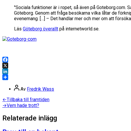
"Sociala funktioner är i ropet, så även på Goteborg.com. 
Göteborg. Genom att fråga besökarna vilka låtar de förkn
evenemang. […] – Det handlar mer och mer om att försöka f
Läs
Göteborg överallt
på internetworld.se.
Facebook
X
LinkedIn
Dela
Inläggsförfattare
Av
Fredrik Wass
Inläggsnavigering
Föregående
←
Tillbaka till framtiden
inlägg:
Nästa
→
Vem hade trott?
inlägg:
Relaterade inlägg