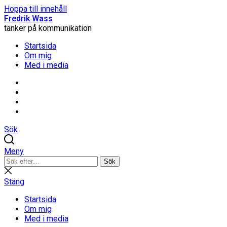
Hoppa till innehåll
Fredrik Wass
tänker på kommunikation
Startsida
Om mig
Med i media
Linkedin
Threads
Instagram
Facebook
Sök
Meny
Sök
Sök
efter:
Stäng
sökning
Stäng
Startsida
Om mig
Med i media