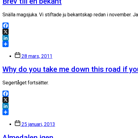
Brev till en bekant
Snälla magsjuka. Vi stiftade ju bekantskap redan i november. Jag
Facebook
X
LinkedIn
Dela
Inläggsdatum
28 mars, 2011
Why do you take me down this road if y
Segertåget fortsätter.
Facebook
X
LinkedIn
Dela
Inläggsdatum
25 januari, 2013
Almedalen igen