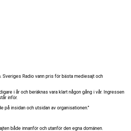
sta. Sveriges Radio vann pris för bästa mediesajt och
igare i år och beräknas vara klart någon gång i vår. Ingressen
år inför.
e på insidan och utsidan av organisationen."
sajten både innanför och utanför den egna domänen.