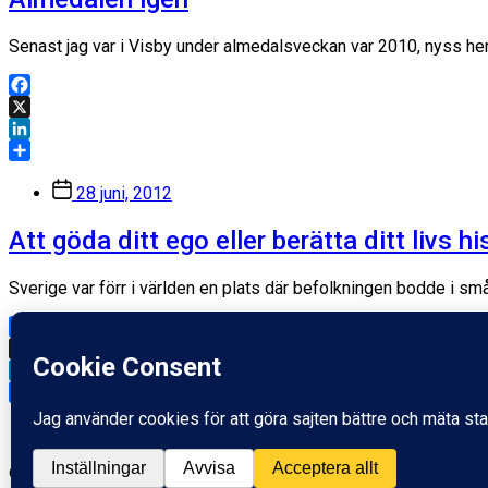
Senast jag var i Visby under almedalsveckan var 2010, nyss he
Facebook
X
LinkedIn
Dela
Inläggsdatum
28 juni, 2012
Att göda ditt ego eller berätta ditt livs hi
Sverige var förr i världen en plats där befolkningen bodde i s
Facebook
X
LinkedIn
Dela
Inläggsdatum
1 augusti, 2010
© 2026
Fredrik Wass