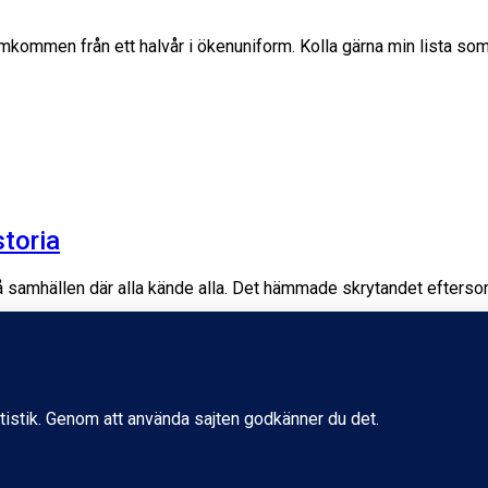
mkommen från ett halvår i ökenuniform. Kolla gärna min lista s
storia
må samhällen där alla kände alla. Det hämmade skrytandet efters