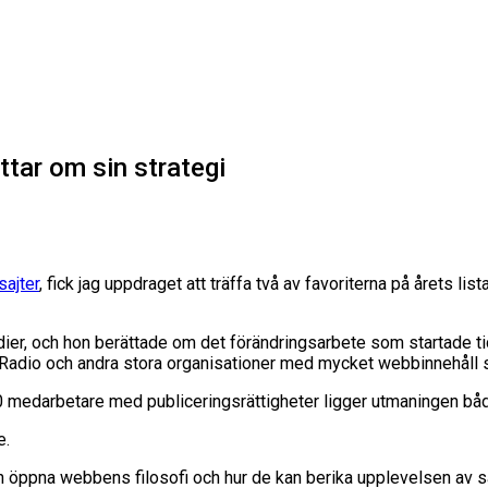
tar om sin strategi
sajter
, fick jag uppdraget att träffa två av favoriterna på årets li
dier, och hon berättade om det förändringsarbete som startade tid
Radio och andra stora organisationer med mycket webbinnehåll st
0 medarbetare med publiceringsrättigheter ligger utmaningen båd
e.
en öppna webbens filosofi och hur de kan berika upplevelsen av 