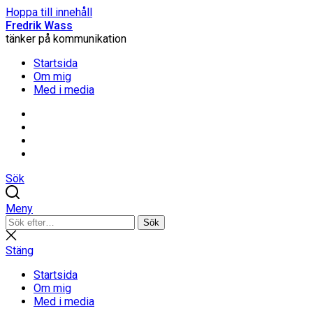
Hoppa till innehåll
Fredrik Wass
tänker på kommunikation
Startsida
Om mig
Med i media
Linkedin
Threads
Instagram
Facebook
Sök
Meny
Sök
Sök
efter:
Stäng
sökning
Stäng
Startsida
Om mig
Med i media