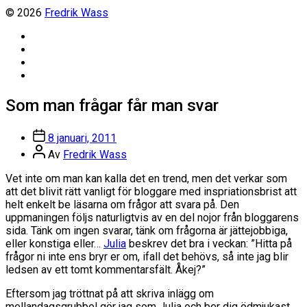
© 2026
Fredrik Wass
Linkedin
Threads
Instagram
Facebook
Som man frågar får man svar
Inläggsdatum
8 januari, 2011
Inläggsförfattare
Av
Fredrik Wass
Vet inte om man kan kalla det en trend, men det verkar som
att det blivit rätt vanligt för bloggare med inspriationsbrist att
helt enkelt be läsarna om frågor att svara på. Den
uppmaningen följs naturligtvis av en del nojor från bloggarens
sida. Tänk om ingen svarar, tänk om frågorna är jättejobbiga,
eller konstiga eller…
Julia
beskrev det bra i veckan: ”Hitta på
frågor ni inte ens bryr er om, ifall det behövs, så inte jag blir
ledsen av ett tomt kommentarsfält. Åkej?”
Eftersom jag tröttnat på att skriva inlägg om
mellandagsgrubbel gör jag som Julia och ber dig ödmjukast