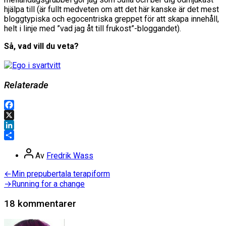
hjälpa till (är fullt medveten om att det här kanske är det mest
bloggtypiska och egocentriska greppet för att skapa innehåll,
helt i linje med ”vad jag åt till frukost”-bloggandet).
Så, vad vill du veta?
Relaterade
Facebook
X
LinkedIn
Dela
Inläggsförfattare
Av
Fredrik Wass
Inläggsnavigering
Föregående
←
Min prepubertala terapiform
inlägg:
Nästa
→
Running for a change
inlägg:
18 kommentarer
säger: