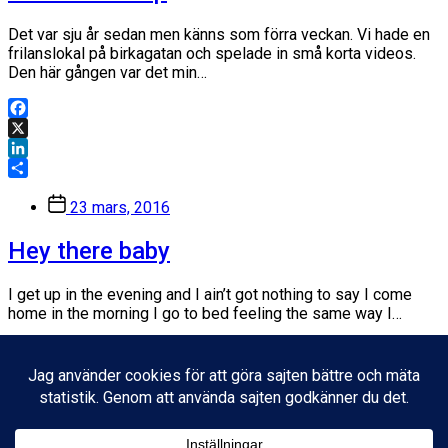
Det var sju år sedan men känns som förra veckan. Vi hade en
frilanslokal på birkagatan och spelade in små korta videos.
Den här gången var det min…
Facebook
X
LinkedIn
Dela
Inläggsdatum
23 mars, 2016
Hey there baby
I get up in the evening and I ain’t got nothing to say I come
home in the morning I go to bed feeling the same way I…
Facebook
X
LinkedIn
Dela
Inläggsdatum