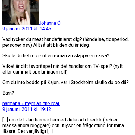
Johanna Ö
9 januari, 2011 kl. 14:45
Vad tycker du mest har definierat dig? (händelse, tidsperiod,
personer osv) Alltså att bli den du är idag.
Skulle du hellre ge ut en roman än släppa en skiva?
Vilket är ditt favoritspel när det handlar om TV-spel? (nytt
eller gammalt spelar ingen roll)
Om du inte bodde på Kajen, var i Stockholm skulle du bo då?
Barn?
säger:
härmapa « mymlan. the real.
9 januari, 2011 kl. 19:12
[…] om det. Jag härmar härmed Julia och Fredrik (och en
massa andra bloggare) och utlyser en frågestund för mina
läsare. Det var jävligt […]