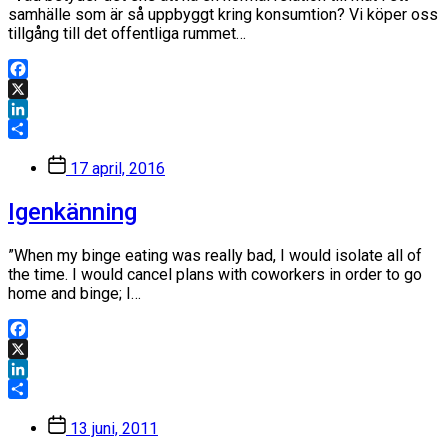
samhälle som är så uppbyggt kring konsumtion? Vi köper oss
tillgång till det offentliga rummet…
Facebook
X
LinkedIn
Dela
Inläggsdatum
17 april, 2016
Igenkänning
”When my binge eating was really bad, I would isolate all of
the time. I would cancel plans with coworkers in order to go
home and binge; I…
Facebook
X
LinkedIn
Dela
Inläggsdatum
13 juni, 2011