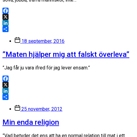
Facebook
X
LinkedIn
Dela
Inläggsdatum
18 september, 2016
”Maten hjälper mig att falskt överleva”
”Jag får ju vara ifred för jag lever ensam.”
Facebook
X
LinkedIn
Dela
Inläggsdatum
25 november, 2012
Min enda religion
”Vad betyder det ens att ha en normal relation till mat i ett