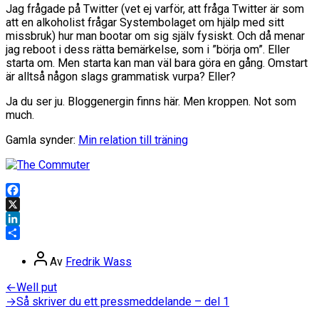
Jag frågade på Twitter (vet ej varför, att fråga Twitter är som
att en alkoholist frågar Systembolaget om hjälp med sitt
missbruk) hur man bootar om sig själv fysiskt. Och då menar
jag reboot i dess rätta bemärkelse, som i ”börja om”. Eller
starta om. Men starta kan man väl bara göra en gång. Omstart
är alltså någon slags grammatisk vurpa? Eller?
Ja du ser ju. Bloggenergin finns här. Men kroppen. Not som
much.
Gamla synder:
Min relation till träning
Facebook
X
LinkedIn
Dela
Inläggsförfattare
Av
Fredrik Wass
Inläggsnavigering
Föregående
←
Well put
inlägg:
Nästa
→
Så skriver du ett pressmeddelande – del 1
inlägg: