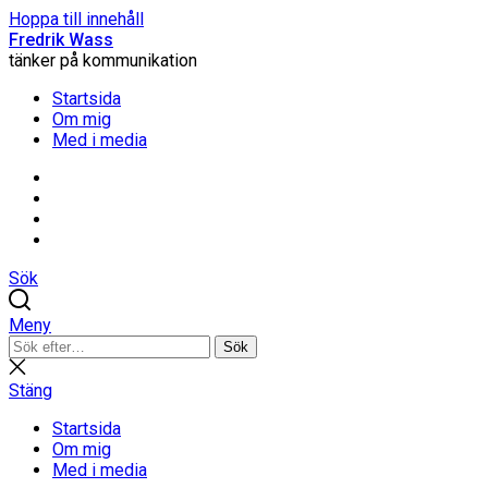
Hoppa till innehåll
Fredrik Wass
tänker på kommunikation
Startsida
Om mig
Med i media
Linkedin
Threads
Instagram
Facebook
Sök
Meny
Sök
Sök
efter:
Stäng
sökning
Stäng
Startsida
Om mig
Med i media