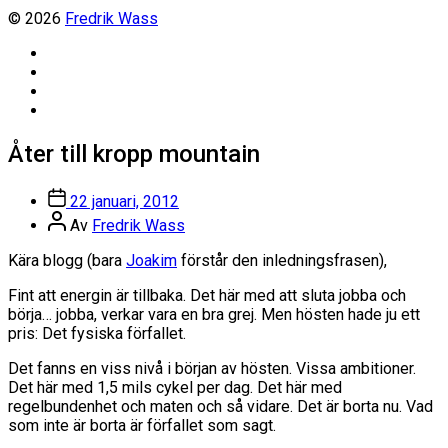
© 2026
Fredrik Wass
Linkedin
Threads
Instagram
Facebook
Åter till kropp mountain
Inläggsdatum
22 januari, 2012
Inläggsförfattare
Av
Fredrik Wass
Kära blogg (bara
Joakim
förstår den inledningsfrasen),
Fint att energin är tillbaka. Det här med att sluta jobba och
börja… jobba, verkar vara en bra grej. Men hösten hade ju ett
pris: Det fysiska förfallet.
Det fanns en viss nivå i början av hösten. Vissa ambitioner.
Det här med 1,5 mils cykel per dag. Det här med
regelbundenhet och maten och så vidare. Det är borta nu. Vad
som inte är borta är förfallet som sagt.