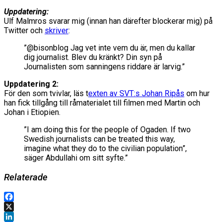
Uppdatering:
Ulf Malmros svarar mig (innan han därefter blockerar mig) på
Twitter och
skriver
:
”@bisonblog Jag vet inte vem du är, men du kallar
dig journalist. Blev du kränkt? Din syn på
Journalisten som sanningens riddare är larvig.”
Uppdatering 2:
För den som tvivlar, läs t
exten av SVT:s Johan Ripås
om hur
han fick tillgång till råmaterialet till filmen med Martin och
Johan i Etiopien.
”I am doing this for the people of Ogaden. If two
Swedish journalists can be treated this way,
imagine what they do to the civilian population”,
säger Abdullahi om sitt syfte.”
Relaterade
Facebook
X