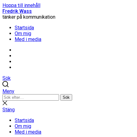
Hoppa till innehåll
Fredrik Wass
tänker på kommunikation
Startsida
Om mig
Med i media
Linkedin
Threads
Instagram
Facebook
Sök
Meny
Sök
Sök
efter:
Stäng
sökning
Stäng
Startsida
Om mig
Med i media