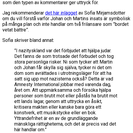
som den typen av kommentarer ger uttryck för.
Jag rekommenderar
det här inlägget
av Sofia Mirjamsdotter
om du vill förstå varför Johan och Martins insats är symbolisk
på många plan och inte handlar om två frilansare som ”bordet
vetat bättre”.
Sofia skriver bland annat:
”I nazityskland var det förbjudet att hjälpa judar.
Det fanns de som trotsade det förbudet och tog
stora personliga risker. Ni som tycker att Martin
och Johan får skylla sig själva, tycker ni det om
dom som avrättades i utrotningsläger för att ha
satt sig upp mot nazisterna också? Detta är vad
Amnesty International jobbar med varenda dag,
året om. Att uppmärksamma och försöka hjälpa
personer som brutit mot eller påstås ha brutit mot
ett lands lagar, genom att uttrycka en åsikt,
kritisera makten eller kanske bara göra ett
konstverk, ett musikstycke eller en bok.
Yttrandefrihet är en av de grundläggande
mänskliga rättigheterna, och det är precis vad det
här handlar om.”