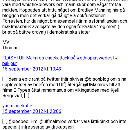
vara med whistle-blowers och människor som vågar trotsa
makten. Hoppades att hitta något om Bradley Manning här på
bloggen men det verkar gå dåligt via sökfunktionen….
Förresten, har du något bra exempel när missförhållanden och
maktmissbruk avslöjats av den egna folkvalda ”regimen” (i
brist på bättre ordval) i demokratiska stater.
MVH
Thomas
FLASH! Ulf Malmros chockattack på #ethiopiaswedes! «
säger:
bakjour
15 september, 2012 kl. 10:43
[…] denna epic rant på twitter (här skriver @bisonblog om sina
upplevelser av beefen med Ulf) återgår @UMalmros till att
filma E-Types åttatimmarmanus om vikingatiden med Kjell
Bergqvist, […]
säger:
yasmineelrafie
15 september, 2012 kl. 20:06
[…] @deeped: Hm. @ulfmalmros verkar vara lättkränkt och inte
speciellt intresserad av diskussion.