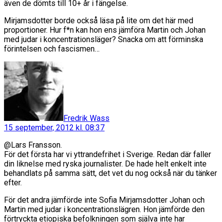
även de dömts till 10+ år i fängelse.
Mirjamsdotter borde också läsa på lite om det här med
proportioner. Hur f*n kan hon ens jämföra Martin och Johan
med judar i koncentrationsläger? Snacka om att förminska
förintelsen och fascismen…
säger:
Fredrik Wass
15 september, 2012 kl. 08:37
@Lars Fransson.
För det första har vi yttrandefrihet i Sverige. Redan där faller
din liknelse med ryska journalister. De hade helt enkelt inte
behandlats på samma sätt, det vet du nog också när du tänker
efter.
För det andra jämförde inte Sofia Mirjamsdotter Johan och
Martin med judar i koncentrationslägren. Hon jämförde den
förtryckta etiopiska befolkningen som själva inte har