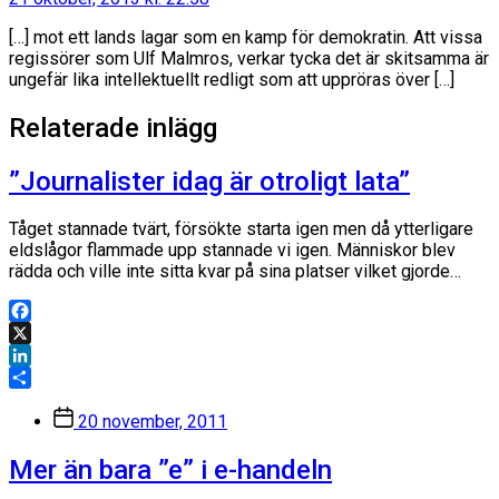
[…] mot ett lands lagar som en kamp för demokratin. Att vissa
regissörer som Ulf Malmros, verkar tycka det är skitsamma är
ungefär lika intellektuellt redligt som att uppröras över […]
Relaterade inlägg
”Journalister idag är otroligt lata”
Tåget stannade tvärt, försökte starta igen men då ytterligare
eldslågor flammade upp stannade vi igen. Människor blev
rädda och ville inte sitta kvar på sina platser vilket gjorde…
Facebook
X
LinkedIn
Dela
Inläggsdatum
20 november, 2011
Mer än bara ”e” i e-handeln