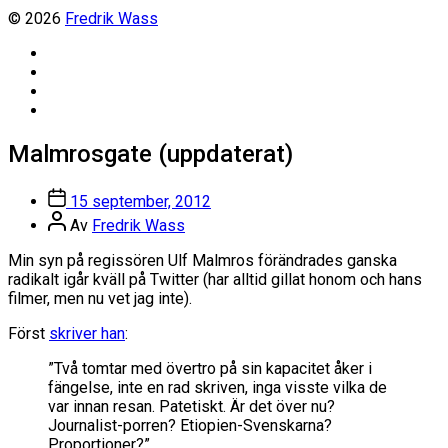
© 2026
Fredrik Wass
Linkedin
Threads
Instagram
Facebook
Malmrosgate (uppdaterat)
Inläggsdatum
15 september, 2012
Inläggsförfattare
Av
Fredrik Wass
Min syn på regissören Ulf Malmros förändrades ganska
radikalt igår kväll på Twitter (har alltid gillat honom och hans
filmer, men nu vet jag inte).
Först
skriver han
:
”Två tomtar med övertro på sin kapacitet åker i
fängelse, inte en rad skriven, inga visste vilka de
var innan resan. Patetiskt. Är det över nu?
Journalist-porren? Etiopien-Svenskarna?
Proportioner?”