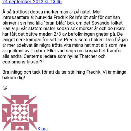
24 september, 2012 kl. 13:46
Å så tröttlöst dessa mörker män är på nätet. Mer
intressantare är huruvida Fredrik Reinfeldt står för det han
skriver i sin fina lilla ”brun-blåa” bok om det Sovande folket.
Han är ju vår statsminister sedan sex mörkar år och de rikare
har fått det bättre medan 2/3 av befolkningen gnetar på. De
längst nere kämpar för sitt liv. Precis som i boken. Den frågan
är mer adekvat än några trötta vita mäns hat mot allt som inte
är godkänt av Timbro. Eller vad sägs om krispartiet framför
alla andra, Centerns ledare som hyllar Thatcher och
egoismens filosof?!
Bra inlägg och tack för att du tar ställning Fredrik. Vi är många
bakom dig!
🙂
säger:
Klara