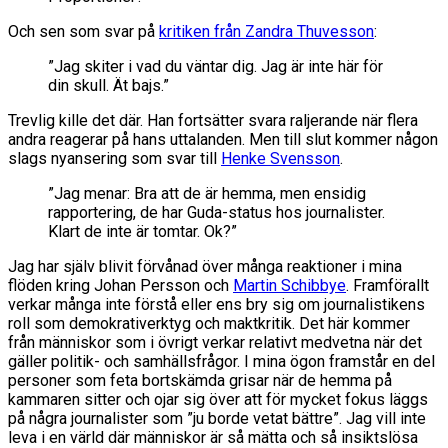
Och sen som svar på
kritiken från Zandra Thuvesson
:
”Jag skiter i vad du väntar dig. Jag är inte här för
din skull. Ät bajs.”
Trevlig kille det där. Han fortsätter svara raljerande när flera
andra reagerar på hans uttalanden. Men till slut kommer någon
slags nyansering som svar till
Henke Svensson
.
”Jag menar: Bra att de är hemma, men ensidig
rapportering, de har Guda-status hos journalister.
Klart de inte är tomtar. Ok?”
Jag har själv blivit förvånad över många reaktioner i mina
flöden kring Johan Persson och
Martin Schibbye
. Framförallt
verkar många inte förstå eller ens bry sig om journalistikens
roll som demokrativerktyg och maktkritik. Det här kommer
från människor som i övrigt verkar relativt medvetna när det
gäller politik- och samhällsfrågor. I mina ögon framstår en del
personer som feta bortskämda grisar när de hemma på
kammaren sitter och ojar sig över att för mycket fokus läggs
på några journalister som ”ju borde vetat bättre”. Jag vill inte
leva i en värld där människor är så mätta och så insiktslösa