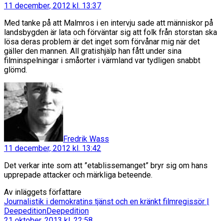
11 december, 2012 kl. 13:37
Med tanke på att Malmros i en intervju sade att människor på
landsbygden är lata och förväntar sig att folk från storstan ska
lösa deras problem är det inget som förvånar mig när det
gäller den mannen. All gratishjälp han fått under sina
filminspelningar i småorter i värmland var tydligen snabbt
glömd.
säger:
Fredrik Wass
11 december, 2012 kl. 13:42
Det verkar inte som att ”etablissemanget” bryr sig om hans
upprepade attacker och märkliga beteende.
Av inläggets författare
Journalistik i demokratins tjänst och en kränkt filmregissör |
säger:
DeepeditionDeepedition
21 oktober, 2013 kl. 22:58