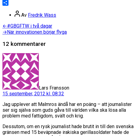
LinkedIn
Dela
Inläggsförfattare
Av
Fredrik Wass
Inläggsnavigering
Föregående
←
#GBGFTW i två dagar
inlägg:
Nästa
→
När innovationen börjar flyga
inlägg:
12 kommentarer
säger:
Lars Fransson
15 september, 2012 kl. 08:32
Jag upplever att Malmros ändå har en poäng – att journalister
ser sig själva som guds gåva till världen vilka ska lösa alla
problem med fattigdom, svält och krig.
Dessutom, om en rysk journalist hade brutit in till den svenska
gränsen med 15 beväpnade irakiska gerillasoldater hade de