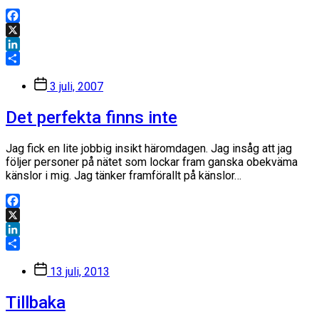
Facebook
X
LinkedIn
Dela
Inläggsdatum
3 juli, 2007
Det perfekta finns inte
Jag fick en lite jobbig insikt häromdagen. Jag insåg att jag
följer personer på nätet som lockar fram ganska obekväma
känslor i mig. Jag tänker framförallt på känslor…
Facebook
X
LinkedIn
Dela
Inläggsdatum
13 juli, 2013
Tillbaka