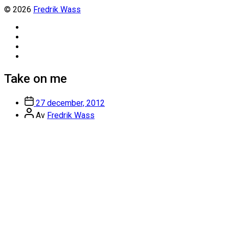
© 2026
Fredrik Wass
Linkedin
Threads
Instagram
Facebook
Take on me
Inläggsdatum
27 december, 2012
Inläggsförfattare
Av
Fredrik Wass