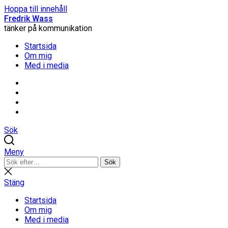
Hoppa till innehåll
Fredrik Wass
tänker på kommunikation
Startsida
Om mig
Med i media
Linkedin
Threads
Instagram
Facebook
Sök
Meny
Sök
Sök
efter:
Stäng
sökning
Stäng
Startsida
Om mig
Med i media