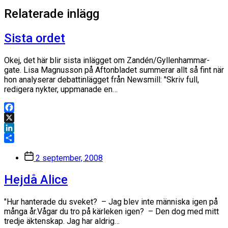
inlägg:
Relaterade inlägg
Sista ordet
Okej, det här blir sista inlägget om Zandén/Gyllenhammar-
gate. Lisa Magnusson på Aftonbladet summerar allt så fint när
hon analyserar debattinlägget från Newsmill: "Skriv full,
redigera nykter, uppmanade en…
Facebook
X
LinkedIn
Dela
Inläggsdatum
2 september, 2008
Hejdå Alice
"Hur hanterade du sveket? – Jag blev inte människa igen på
många år.Vågar du tro på kärleken igen? – Den dog med mitt
tredje äktenskap. Jag har aldrig…