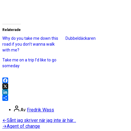
Relaterade
Why do you take me down this
Dubbeldäckaren
road if you don’t wanna walk
with me?
Take me on a trip I’d like to go
someday
Facebook
X
LinkedIn
Dela
Inläggsförfattare
Av
Fredrik Wass
Inläggsnavigering
Föregående
←
Sånt jag skriver när jag inte är här…
inlägg:
Nästa
→
Agent of change