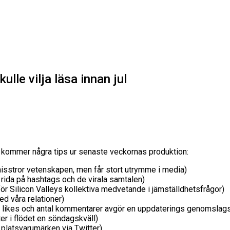
ulle vilja läsa innan jul
r kommer några tips ur senaste veckornas produktion:
misstror vetenskapen, men får stort utrymme i media)
 rida på hashtags och de virala samtalen)
r Silicon Valleys kollektiva medvetande i jämställdhetsfrågor)
ed våra relationer)
a likes och antal kommentarer avgör en uppdaterings genomslags
r i flödet en söndagskväll)
 platsvarumärken via Twitter)