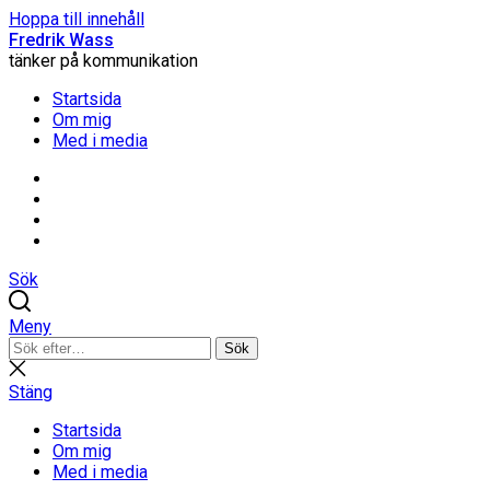
Hoppa till innehåll
Fredrik Wass
tänker på kommunikation
Startsida
Om mig
Med i media
Linkedin
Threads
Instagram
Facebook
Sök
Meny
Sök
Sök
efter:
Stäng
sökning
Stäng
Startsida
Om mig
Med i media