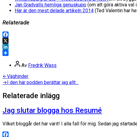
Jan Gradvalls hemliga genuskupp
(om att göra aktiva val i
Här är den mest delade artikeln 2014
(Ted Valentin har hel
Relaterade
Facebook
X
LinkedIn
Dela
Inläggsförfattare
Av
Fredrik Wass
Inläggsnavigering
Föregående
←
Väghinder
inlägg:
Nästa
→
I den här podden berättar jag allt…
inlägg:
Relaterade inlägg
Jag slutar blogga hos Resumé
Vilket bloggår det har varit! I alla fall för mig. Sedan jag star