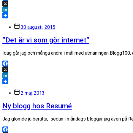
Facebook
X
LinkedIn
Dela
Inläggsdatum
30 augusti, 2015
”Det är vi som gör internet”
Idag går jag och många andra i mål med utmaningen Blogg100, at
Facebook
X
LinkedIn
Dela
Inläggsdatum
2 maj, 2013
Ny blogg hos Resumé
Jag glömde ju berätta, sedan i måndags bloggar jag även på Re