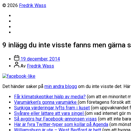
© 2026
Fredrik Wass
Linkedin
Threads
Instagram
Facebook
9 inlägg du inte visste fanns men gärna sk
Inläggsdatum
19 december, 2014
Inläggsförfattare
Av
Fredrik Wass
Det händer saker på
min andra blogg
om du inte visste det. Hä
Får klimatskeptiker hjälp av media?
(om att en minoritet 
Varumärken’s gonna varumärke
(om företagens försök att
Sunkiga värderingar lyfts fram i ljuset
(om uppvaknandet fö
Svårare eller lättare att vara singel
(om vad internet gör m
Så avgörs hur Facebook-annonsen visas
(om att inte bar
Här är fyra Twitter-typer som kollar på Agenda
(om mönste
Williamsburg är ute – West Bedford är hett
(om att bygga