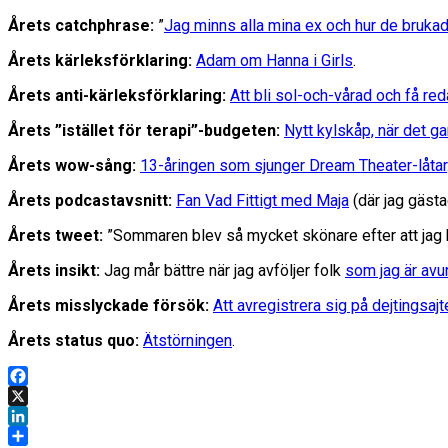
Årets catchphrase:
”
Jag minns alla mina ex och hur de bruka
Årets kärleksförklaring:
Adam om Hanna i Girls
.
Årets anti-kärleksförklaring:
Att bli sol-och-vårad och få red
Årets ”istället för terapi”-budgeten:
Nytt kylskåp, när det g
Årets wow-sång:
13-åringen som sjunger Dream Theater-låtar
Årets podcastavsnitt:
Fan Vad Fittigt med Maja
(där jag gästa
Årets tweet:
”Sommaren blev så mycket skönare efter att jag bes
Årets insikt:
Jag mår bättre när jag avföljer folk
som jag är avu
Årets misslyckade försök:
Att avregistrera sig på dejtingsajte
Årets status quo:
Ätstörningen
.
Facebook
X
LinkedIn