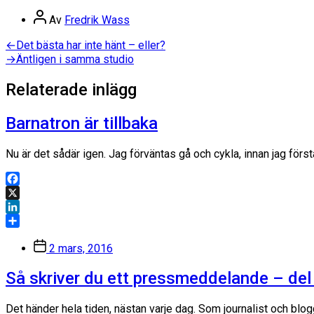
Dela
Inläggsförfattare
Av
Fredrik Wass
Inläggsnavigering
Föregående
←
Det bästa har inte hänt – eller?
inlägg:
Nästa
→
Äntligen i samma studio
inlägg:
Relaterade inlägg
Barnatron är tillbaka
Nu är det sådär igen. Jag förväntas gå och cykla, innan jag förs
Facebook
X
LinkedIn
Dela
Inläggsdatum
2 mars, 2016
Så skriver du ett pressmeddelande – del
Det händer hela tiden, nästan varje dag. Som journalist och blogg