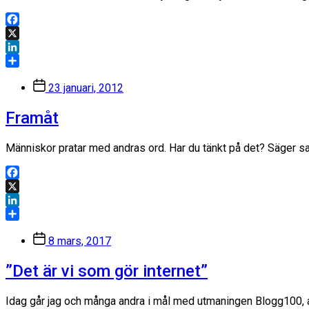
Facebook
X
LinkedIn
Dela
Inläggsdatum
23 januari, 2012
Framåt
Människor pratar med andras ord. Har du tänkt på det? Säger sak
Facebook
X
LinkedIn
Dela
Inläggsdatum
8 mars, 2017
”Det är vi som gör internet”
Idag går jag och många andra i mål med utmaningen Blogg100, at