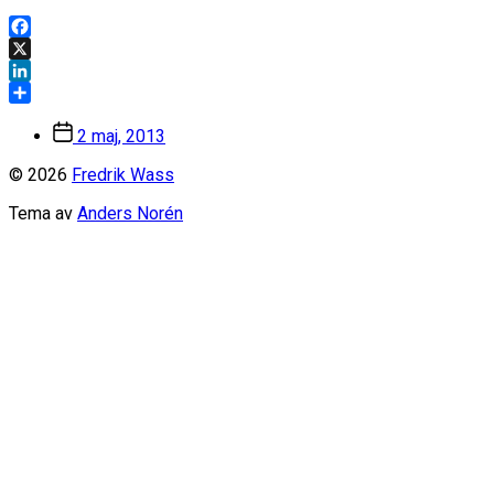
Facebook
X
LinkedIn
Dela
Inläggsdatum
2 maj, 2013
© 2026
Fredrik Wass
Tema av
Anders Norén