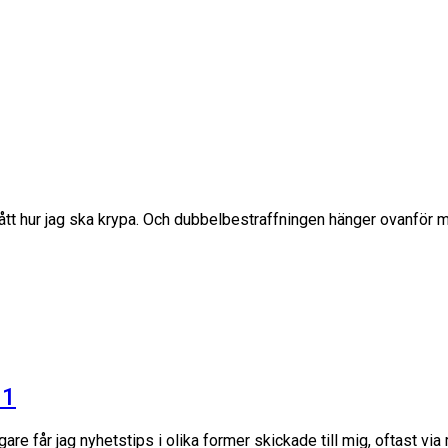
tått hur jag ska krypa. Och dubbelbestraffningen hänger ovanför mig
 1
are får jag nyhetstips i olika former skickade till mig, oftast vi