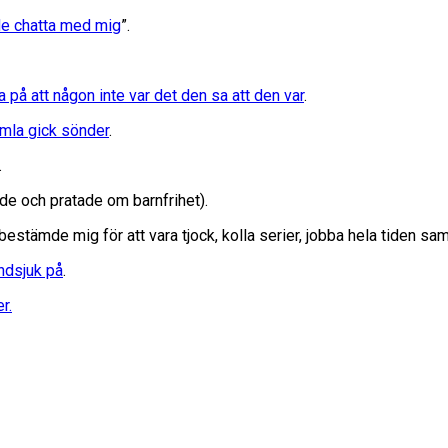
de chatta med mig
”.
a på att någon inte var det den sa att den var
.
amla gick sönder
.
.
de och pratade om barnfrihet).
tämde mig för att vara tjock, kolla serier, jobba hela tiden samt
ndsjuk på
.
r.