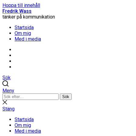
Hoppa till innehåll
Fredrik Wass
tänker på kommunikation
Startsida
Om mig
Med i media
Linkedin
Threads
Instagram
Facebook
Sök
Meny
Sök
Sök
efter:
Stäng
sökning
Stäng
Startsida
Om mig
Med i media