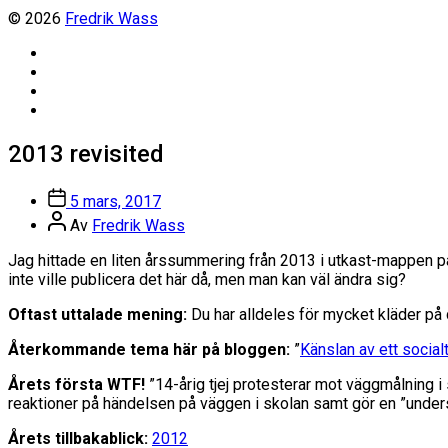
© 2026
Fredrik Wass
Linkedin
Threads
Instagram
Facebook
2013 revisited
Inläggsdatum
5 mars, 2017
Inläggsförfattare
Av
Fredrik Wass
Jag hittade en liten årssummering från 2013 i utkast-mappen på 
inte ville publicera det här då, men man kan väl ändra sig?
Oftast uttalade mening:
Du har alldeles för mycket kläder på 
Återkommande tema här på bloggen:
”
Känslan av ett social
Årets första WTF!
”14-årig tjej protesterar mot väggmålning 
reaktioner på händelsen på väggen i skolan samt gör en ”unders
Årets tillbakablick:
2012