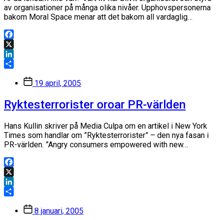
av organisationer på många olika nivåer. Upphovspersonerna
bakom Moral Space menar att det bakom all vardaglig…
Facebook
X
LinkedIn
Dela
Inläggsdatum
19 april, 2005
Ryktesterrorister oroar PR-världen
Hans Kullin skriver på Media Culpa om en artikel i New York
Times som handlar om ”Ryktesterrorister” – den nya fasan i
PR-världen. ”Angry consumers empowered with new…
Facebook
X
LinkedIn
Dela
Inläggsdatum
8 januari, 2005