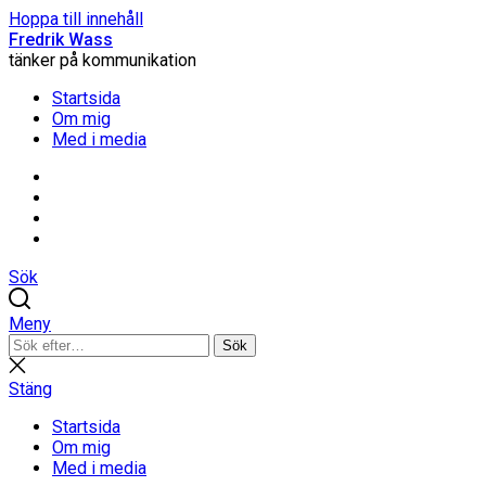
Hoppa till innehåll
Fredrik Wass
tänker på kommunikation
Startsida
Om mig
Med i media
Linkedin
Threads
Instagram
Facebook
Sök
Meny
Sök
Sök
efter:
Stäng
sökning
Stäng
Startsida
Om mig
Med i media