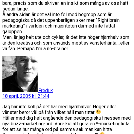
bara, precis som du skriver, en insikt som många av oss haft
sedan länge.
Å andra sidan är det väl inte fel med begrepp som är
pedagogiska då det uppenbarligen sker mer ”Right brain
marketing” i världen och majoriteten därmed inte fattat
galoppen.
Men, är jag helt ute och cyklar, är det inte höger hjärnhalv som
är den kreativa och som används mest av vänsterhänta….eller
va fan. Perhaps I’m a no-brainer.
säger:
Fredrik
18 april, 2005 kl. 21:44
Jag har inte koll på det här med hjärnhalvor. Höger eller
vänster beror väl på från vilket håll man tittar
Håller med dig helt angående den pedagogiska finessen med
nya buzz-marketing-ord. Vore kul att göra en *-marketinglista
för att se hur många ord på samma sak man kan hitta.