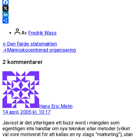
Facebook
X
LinkedIn
Dela
Inläggsförfattare
Av
Fredrik Wass
Inläggsnavigering
Föregående
←
Den fjärde statsmakten
inlägg:
Nästa
→
Människocentrerad organisering
inlägg:
2 kommentarer
säger:
Hans Eric Melin
14 april, 2005 kl. 10:17
Javisst är det ytterligare ett buzz word i mängden som
egentligen inte handlar om nya tekniker eller metoder (vilket
väl vore motiverat för att kallas en ny slags ”marketing”), utan