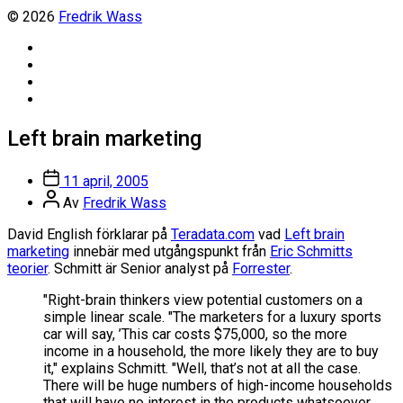
© 2026
Fredrik Wass
Linkedin
Threads
Instagram
Facebook
Left brain marketing
Inläggsdatum
11 april, 2005
Inläggsförfattare
Av
Fredrik Wass
David English förklarar på
Teradata.com
vad
Left brain
marketing
innebär med utgångspunkt från
Eric Schmitts
teorier
. Schmitt är Senior analyst på
Forrester
.
"Right-brain thinkers view potential customers on a
simple linear scale. "The marketers for a luxury sports
car will say, ’This car costs $75,000, so the more
income in a household, the more likely they are to buy
it," explains Schmitt. "Well, that’s not at all the case.
There will be huge numbers of high-income households
that will have no interest in the products whatsoever.