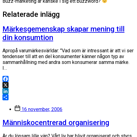
Buzz-marketing är kanske i sig ett buzzword?
Relaterade inlägg
Märkesgemenskap skapar mening till
din konsumtion
Apropå varumärkesvärldar: "Vad som är intressant är att vi ser
tendenser till att en del konsumenter känner någon typ av
sammanhållning med andra som konsumerar samma märke.
I…
Facebook
X
LinkedIn
Dela
Inläggsdatum
16 november, 2006
Människocentrerad organisering
Är du lönsam lille vän? Vårt liv har blivit organiserat och styrs