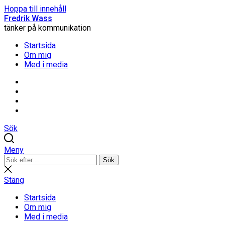
Hoppa till innehåll
Fredrik Wass
tänker på kommunikation
Startsida
Om mig
Med i media
Linkedin
Threads
Instagram
Facebook
Sök
Meny
Sök
Sök
efter:
Stäng
sökning
Stäng
Startsida
Om mig
Med i media