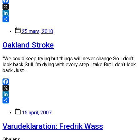
Facebook
X
LinkedIn
Dela
Inläggsdatum
25 mars, 2010
Oakland Stroke
"We could keep trying but things will never change So I don’t
look back Still I’m dying with every step I take But I don’t look
back Just…
Facebook
X
LinkedIn
Dela
Inläggsdatum
15 april, 2007
Varudeklaration: Fredrik Wass
Obalans.