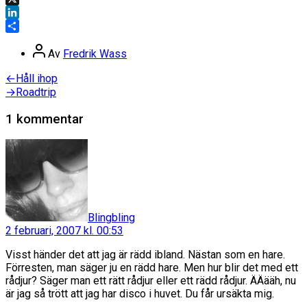
X
LinkedIn
Dela
Inläggsförfattare
Av
Fredrik Wass
Inläggsnavigering
Föregående
←
Håll ihop
inlägg:
Nästa
→
Roadtrip
inlägg:
1 kommentar
säger:
Blingbling
2 februari, 2007 kl. 00:53
Visst händer det att jag är rädd ibland. Nästan som en hare.
Förresten, man säger ju en rädd hare. Men hur blir det med ett
rådjur? Säger man ett rätt rådjur eller ett rädd rådjur. ÄÄääh, nu
är jag så trött att jag har disco i huvet. Du får ursäkta mig.