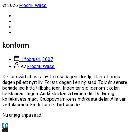
© 2026
Fredrik Wass
Linkedin
Threads
Instagram
Facebook
konform
Inläggsdatum
1 februari, 2007
Inläggsförfattare
Av
Fredrik Wass
Det är svårt att vara ny. Första dagen i tredje klass. Första
dagen på ett nytt liv. Första dagen i en ny stad. Tolv år senare
började jag hitta tillbaka igen. Ingen tar sig igenom skolan
helskinnad. Ingen. Ändå skickar vi barnen dit. De lär sig
kollektivets makt. Gruppdynamikens mörkaste delar. Alla var
vettskrämda. En del är det fortfarande.
Nu är jag anpassad.
Facebook