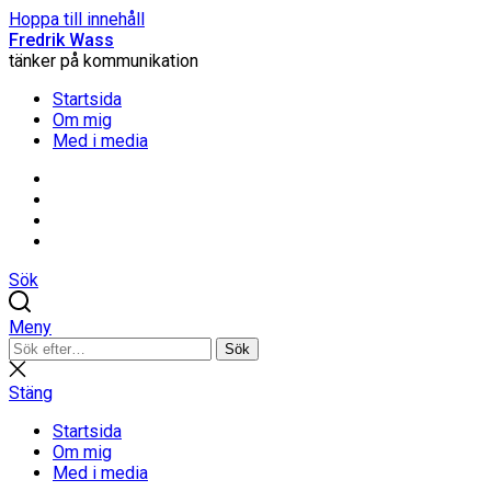
Hoppa till innehåll
Fredrik Wass
tänker på kommunikation
Startsida
Om mig
Med i media
Linkedin
Threads
Instagram
Facebook
Sök
Meny
Sök
Sök
efter:
Stäng
sökning
Stäng
Startsida
Om mig
Med i media