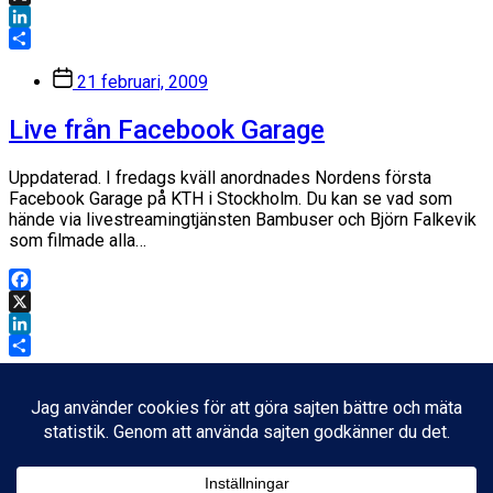
X
LinkedIn
Dela
Inläggsdatum
21 februari, 2009
Live från Facebook Garage
Uppdaterad. I fredags kväll anordnades Nordens första
Facebook Garage på KTH i Stockholm. Du kan se vad som
hände via livestreamingtjänsten Bambuser och Björn Falkevik
som filmade alla…
Facebook
X
LinkedIn
Dela
Inläggsdatum
14 mars, 2008
Kajen revisited
Inläggsdatum
12 juni, 2007