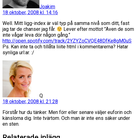
Joakim
18 oktober, 2008 kl. 14:16
Well. Mitt ligg-index är väl typ på samma nivå som ditt, fast
jag tar de chanser jag får.
Lever efter mottot ”Även de som
inte vågar leva dör någon gång.”
http://open.spotify.com/track/2YZYZoCVQE48DfKe8gM0uS
Ps. Kan inte ta och tillåta liiite html i kommentarerna? Hatar
synliga url:ar. :/
säger:
Q
18 oktober, 2008 kl. 21:28
Förstår hur du tänker. Men förr eller senare väljer euforin och
känslorna dig. Inte tvärtom. Och man är inte ens säker under
en sten.
Relaterade inlägg