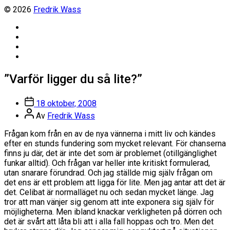
© 2026
Fredrik Wass
Linkedin
Threads
Instagram
Facebook
”Varför ligger du så lite?”
Inläggsdatum
18 oktober, 2008
Inläggsförfattare
Av
Fredrik Wass
Frågan kom från en av de nya vännerna i mitt liv och kändes
efter en stunds fundering som mycket relevant. För chanserna
finns ju där, det är inte det som är problemet (otillgänglighet
funkar alltid). Och frågan var heller inte kritiskt formulerad,
utan snarare förundrad. Och jag ställde mig själv frågan om
det ens är ett problem att ligga för lite. Men jag antar att det är
det. Celibat är normalläget nu och sedan mycket länge. Jag
tror att man vänjer sig genom att inte exponera sig själv för
möjligheterna. Men ibland knackar verkligheten på dörren och
det är svårt att låta bli att i alla fall hoppas och tro. Men det