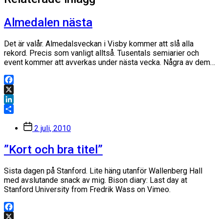
Almedalen nästa
Det är valår. Almedalsveckan i Visby kommer att slå alla
rekord. Precis som vanligt alltså. Tusentals semiarier och
event kommer att avverkas under nästa vecka. Några av dem…
Facebook
X
LinkedIn
Dela
Inläggsdatum
2 juli, 2010
”Kort och bra titel”
Sista dagen på Stanford. Lite häng utanför Wallenberg Hall
med avslutande snack av mig. Bison diary: Last day at
Stanford University from Fredrik Wass on Vimeo.
Facebook