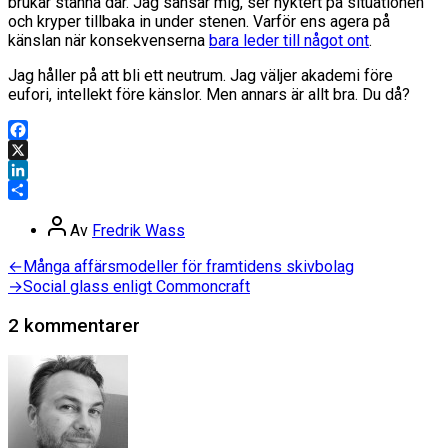
brukar stanna där. Jag sansar mig, ser nyktert på situationen
och kryper tillbaka in under stenen. Varför ens agera på
känslan när konsekvenserna
bara leder till något ont
.
Jag håller på att bli ett neutrum. Jag väljer akademi före
eufori, intellekt före känslor. Men annars är allt bra. Du då?
Facebook
X
LinkedIn
Dela
Inläggsförfattare
Av
Fredrik Wass
Inläggsnavigering
Föregående
←
Många affärsmodeller för framtidens skivbolag
inlägg:
Nästa
→
Social glass enligt Commoncraft
inlägg:
2 kommentarer
säger: