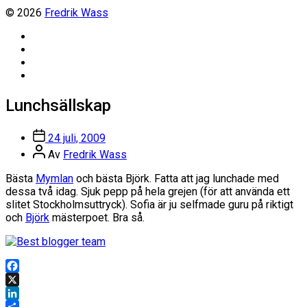
© 2026
Fredrik Wass
Linkedin
Threads
Instagram
Facebook
Lunchsällskap
Inläggsdatum
24 juli, 2009
Inläggsförfattare
Av
Fredrik Wass
Bästa
Mymlan
och bästa Björk. Fatta att jag lunchade med
dessa två idag. Sjuk pepp på hela grejen (för att använda ett
slitet Stockholmsuttryck). Sofia är ju selfmade guru på riktigt
och
Björk
mästerpoet. Bra så.
Facebook
X
LinkedIn