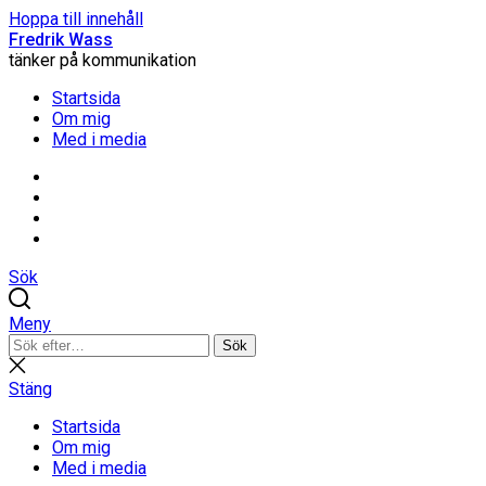
Hoppa till innehåll
Fredrik Wass
tänker på kommunikation
Startsida
Om mig
Med i media
Linkedin
Threads
Instagram
Facebook
Sök
Meny
Sök
Sök
efter:
Stäng
sökning
Stäng
Startsida
Om mig
Med i media