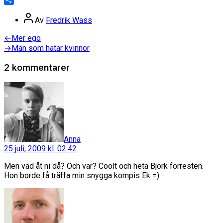
Dela
Inläggsförfattare
Av
Fredrik Wass
Inläggsnavigering
Föregående
←
Mer ego
inlägg:
Nästa
→
Män som hatar kvinnor
inlägg:
2 kommentarer
säger:
Anna
25 juli, 2009 kl. 02:42
Men vad åt ni då? Och var? Coolt och heta Björk förresten.
Hon borde få träffa min snygga kompis Ek =)
säger: