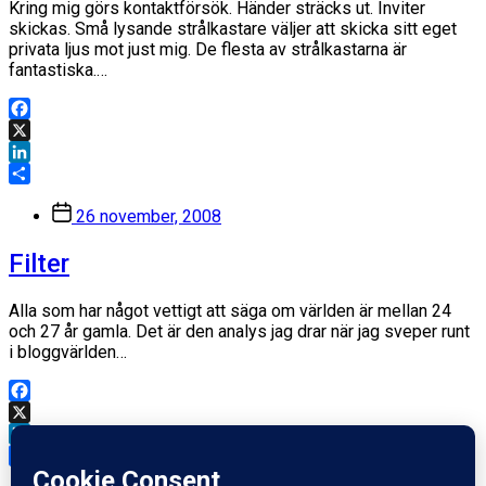
Kring mig görs kontaktförsök. Händer sträcks ut. Inviter
skickas. Små lysande strålkastare väljer att skicka sitt eget
privata ljus mot just mig. De flesta av strålkastarna är
fantastiska.…
Facebook
X
LinkedIn
Dela
Inläggsdatum
26 november, 2008
Filter
Alla som har något vettigt att säga om världen är mellan 24
och 27 år gamla. Det är den analys jag drar när jag sveper runt
i bloggvärlden…
Facebook
X
LinkedIn
Dela