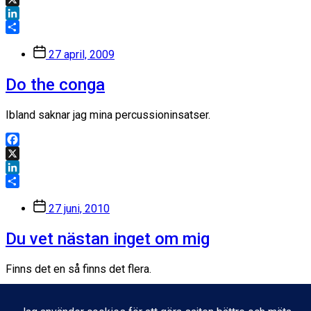
X
LinkedIn
Dela
Inläggsdatum
27 april, 2009
Do the conga
Ibland saknar jag mina percussioninsatser.
Facebook
X
LinkedIn
Dela
Inläggsdatum
27 juni, 2010
Du vet nästan inget om mig
Finns det en så finns det flera.
Facebook