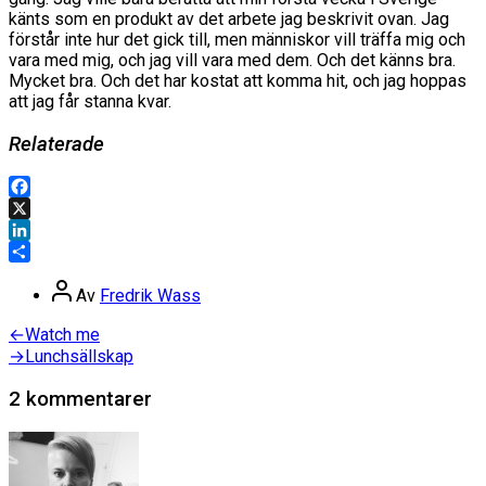
känts som en produkt av det arbete jag beskrivit ovan. Jag
förstår inte hur det gick till, men människor vill träffa mig och
vara med mig, och jag vill vara med dem. Och det känns bra.
Mycket bra. Och det har kostat att komma hit, och jag hoppas
att jag får stanna kvar.
Relaterade
Facebook
X
LinkedIn
Dela
Inläggsförfattare
Av
Fredrik Wass
Inläggsnavigering
Föregående
←
Watch me
inlägg:
Nästa
→
Lunchsällskap
inlägg:
2 kommentarer
säger: