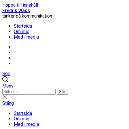
Hoppa till innehåll
Fredrik Wass
tänker på kommunikation
Startsida
Om mig
Med i media
Linkedin
Threads
Instagram
Facebook
Sök
Meny
Sök
Sök
efter:
Stäng
sökning
Stäng
Startsida
Om mig
Med i media