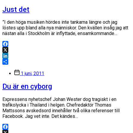
Just det
”I den höga musiken hördes inte tankarna längre och jag
löstes upp bland alla nya människor. Den kvällen insåg jag att
nästan alla i Stockholm är inflyttade, ensamkommande…
Facebook
X
LinkedIn
Dela
Inläggsdatum
1 juni, 2011
Du är en cyborg
Expressens nyhetschef Johan Wester dog tragiskt i en
trafikolycka i Thailand i helgen. Chefredaktör Thomas
Mattssons avskedsord innehåller två olika referenser till
Facebook. Jag vet inte. Det kändes…
Facebook