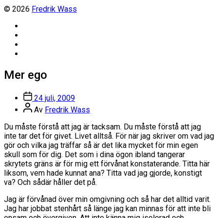
© 2026
Fredrik Wass
Linkedin
Threads
Instagram
Facebook
Mer ego
Inläggsdatum
24 juli, 2009
Inläggsförfattare
Av
Fredrik Wass
Du måste förstå att jag är tacksam. Du måste förstå att jag
inte tar det för givet. Livet alltså. För när jag skriver om vad jag
gör och vilka jag träffar så är det lika mycket för min egen
skull som för dig. Det som i dina ögon ibland tangerar
skrytets gräns är för mig ett förvånat konstaterande. Titta här
liksom, vem hade kunnat ana? Titta vad jag gjorde, konstigt
va? Och sådär håller det på.
Jag är förvånad över min omgivning och så har det alltid varit.
Jag har jobbat stenhårt så länge jag kan minnas för att inte bli
ensam och övergiven. Att inte känna mig isolerad och