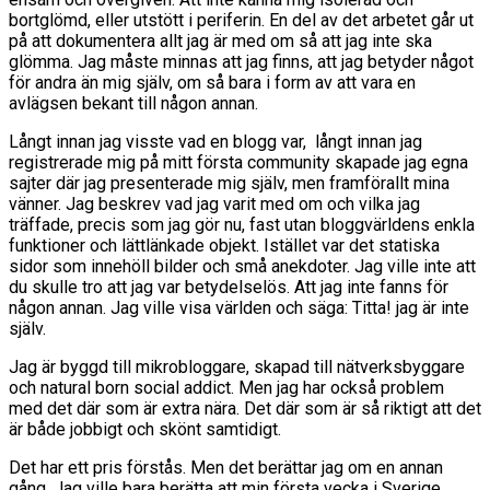
bortglömd, eller utstött i periferin. En del av det arbetet går ut
på att dokumentera allt jag är med om så att jag inte ska
glömma. Jag måste minnas att jag finns, att jag betyder något
för andra än mig själv, om så bara i form av att vara en
avlägsen bekant till någon annan.
Långt innan jag visste vad en blogg var, långt innan jag
registrerade mig på mitt första community skapade jag egna
sajter där jag presenterade mig själv, men framförallt mina
vänner. Jag beskrev vad jag varit med om och vilka jag
träffade, precis som jag gör nu, fast utan bloggvärldens enkla
funktioner och lättlänkade objekt. Istället var det statiska
sidor som innehöll bilder och små anekdoter. Jag ville inte att
du skulle tro att jag var betydelselös. Att jag inte fanns för
någon annan. Jag ville visa världen och säga: Titta! jag är inte
själv.
Jag är byggd till mikrobloggare, skapad till nätverksbyggare
och natural born social addict. Men jag har också problem
med det där som är extra nära. Det där som är så riktigt att det
är både jobbigt och skönt samtidigt.
Det har ett pris förstås. Men det berättar jag om en annan
gång. Jag ville bara berätta att min första vecka i Sverige