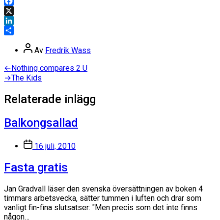
Facebook
X
LinkedIn
Dela
Inläggsförfattare
Av
Fredrik Wass
Inläggsnavigering
Föregående
←
Nothing compares 2 U
inlägg:
Nästa
→
The Kids
inlägg:
Relaterade inlägg
Balkongsallad
Inläggsdatum
16 juli, 2010
Fasta gratis
Jan Gradvall läser den svenska översättningen av boken 4
timmars arbetsvecka, sätter tummen i luften och drar som
vanligt fin-fina slutsatser: "Men precis som det inte finns
någon…