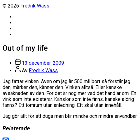
© 2026
Fredrik Wass
Linkedin
Threads
Instagram
Facebook
Out of my life
Inläggsdatum
13 december, 2009
Inläggsförfattare
Av
Fredrik Wass
Jag fattar vinken. Även om jag är 500 mil bort så förstår jag
den, märker den, känner den. Vinken alltså. Eller kanske
avsaknaden av den. För det är nog mer vad det handlar om. En
vink som inte existerar. Känslor som inte finns, kanske aldrig
fanns? Ett tomrum utan anledning. Ett skal utan innehåll.
Jag gör allt för att duga men blir mindre och mindre användbar.
Relaterade