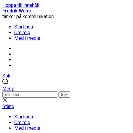
Hoppa till innehåll
Fredrik Wass
tänker på kommunikation
Startsida
Om mig
Med i media
Linkedin
Threads
Instagram
Facebook
Sök
Meny
Sök
Sök
efter:
Stäng
sökning
Stäng
Startsida
Om mig
Med i media