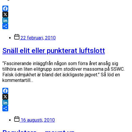
Facebook
X
LinkedIn
Dela
Inläggsdatum
22 februari, 2010
Snäll elit eller punkterat luftslott
“Fascinerande inläggfrån någon som förra året ansåg sig
tillhöra en liten elitgrupp som stodöver massorna på SSWC.
Falsk ödmjukhet är bland det äckligaste jagvet.” Så löd en
kommentartill…
Facebook
X
LinkedIn
Dela
Inläggsdatum
16 augusti, 2010