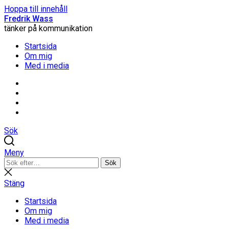
Hoppa till innehåll
Fredrik Wass
tänker på kommunikation
Startsida
Om mig
Med i media
Linkedin
Threads
Instagram
Facebook
Sök
Meny
Sök
Sök
efter:
Stäng
sökning
Stäng
Startsida
Om mig
Med i media