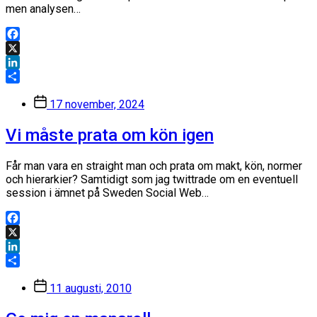
men analysen…
Facebook
X
LinkedIn
Dela
Inläggsdatum
17 november, 2024
Vi måste prata om kön igen
Får man vara en straight man och prata om makt, kön, normer
och hierarkier? Samtidigt som jag twittrade om en eventuell
session i ämnet på Sweden Social Web…
Facebook
X
LinkedIn
Dela
Inläggsdatum
11 augusti, 2010