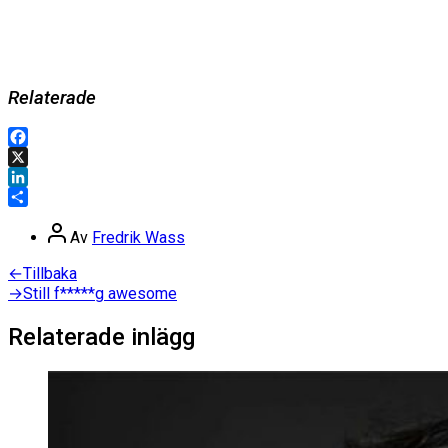
Relaterade
Facebook
X
LinkedIn
Dela
Inläggsförfattare
Av
Fredrik Wass
Inläggsnavigering
Föregående
←
Tillbaka
inlägg:
Nästa
→
Still f*****g awesome
inlägg:
Relaterade inlägg