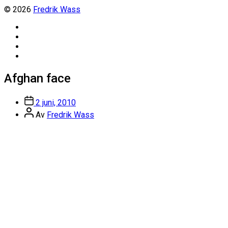
© 2026
Fredrik Wass
Linkedin
Threads
Instagram
Facebook
Afghan face
Inläggsdatum
2 juni, 2010
Inläggsförfattare
Av
Fredrik Wass