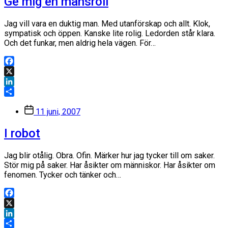
Ge mig en mansroll
Jag vill vara en duktig man. Med utanförskap och allt. Klok,
sympatisk och öppen. Kanske lite rolig. Ledorden står klara.
Och det funkar, men aldrig hela vägen. För…
Facebook
X
LinkedIn
Dela
Inläggsdatum
11 juni, 2007
I robot
Jag blir otålig. Obra. Ofin. Märker hur jag tycker till om saker.
Stör mig på saker. Har åsikter om människor. Har åsikter om
fenomen. Tycker och tänker och…
Facebook
X
LinkedIn