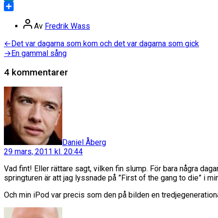
LinkedIn
Dela
Inläggsförfattare
Av
Fredrik Wass
Inläggsnavigering
Föregående
←
Det var dagarna som kom och det var dagarna som gick
inlägg:
Nästa
→
En gammal sång
inlägg:
4 kommentarer
säger:
Daniel Åberg
29 mars, 2011 kl. 20:44
Vad fint! Eller rättare sagt, vilken fin slump. För bara några da
springturen är att jag lyssnade på ”First of the gang to die” i 
Och min iPod var precis som den på bilden en tredjegeneration
säger: