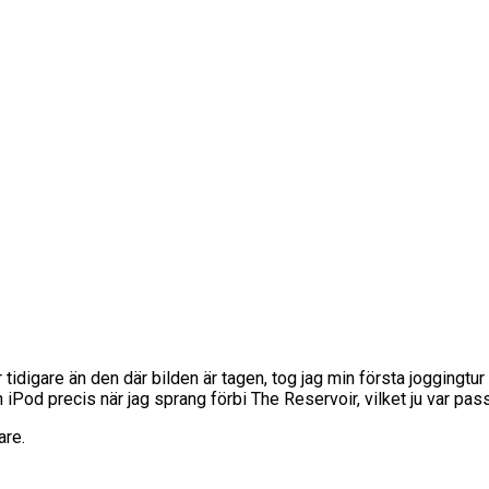
gar tidigare än den där bilden är tagen, tog jag min första jogging
min iPod precis när jag sprang förbi The Reservoir, vilket ju var p
are.