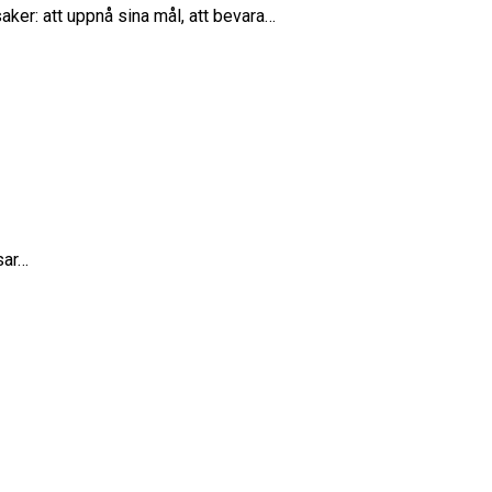
aker: att uppnå sina mål, att bevara…
sar…