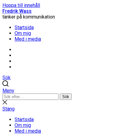
Hoppa till innehåll
Fredrik Wass
tänker på kommunikation
Startsida
Om mig
Med i media
Linkedin
Threads
Instagram
Facebook
Sök
Meny
Sök
Sök
efter:
Stäng
sökning
Stäng
Startsida
Om mig
Med i media