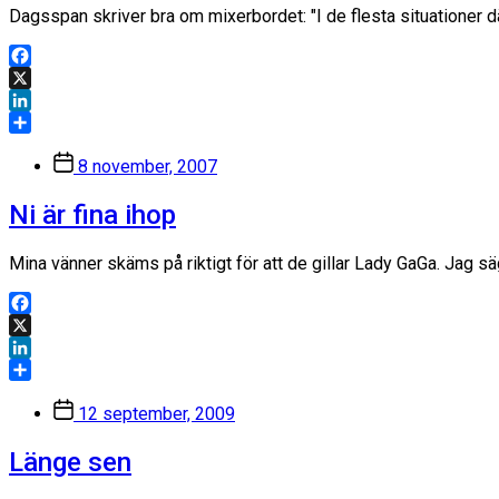
Dagsspan skriver bra om mixerbordet: "I de flesta situationer d
Facebook
X
LinkedIn
Dela
Inläggsdatum
8 november, 2007
Ni är fina ihop
Mina vänner skäms på riktigt för att de gillar Lady GaGa. Jag säg
Facebook
X
LinkedIn
Dela
Inläggsdatum
12 september, 2009
Länge sen