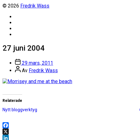
© 2026
Fredrik Wass
Linkedin
Threads
Instagram
Facebook
27 juni 2004
Inläggsdatum
29 mars, 2011
Inläggsförfattare
Av
Fredrik Wass
Relaterade
Nytt bloggverktyg
Facebook
X