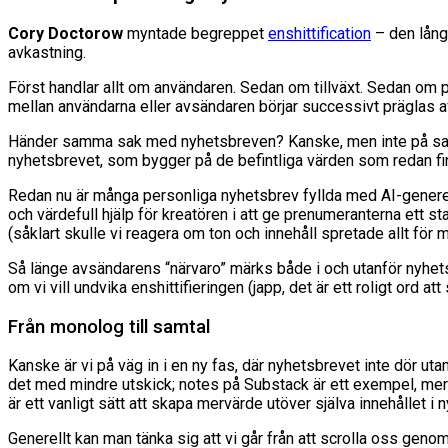
Cory Doctorow
myntade begreppet
enshittification
– den lång
avkastning.
Först handlar allt om användaren. Sedan om tillväxt. Sedan om pen
mellan användarna eller avsändaren börjar successivt präglas av
Händer samma sak med nyhetsbreven? Kanske, men inte på samma s
nyhetsbrevet, som bygger på de befintliga värden som redan f
Redan nu är många personliga nyhetsbrev fyllda med AI-generera
och värdefull hjälp för kreatören i att ge prenumeranterna ett s
(såklart skulle vi reagera om ton och innehåll spretade allt för
Så länge avsändarens “närvaro” märks både i och utanför nyhets
om vi vill undvika enshittifieringen (japp, det är ett roligt ord att 
Från monolog till samtal
Kanske är vi på väg in i en ny fas, där nyhetsbrevet inte dör uta
det med mindre utskick; notes på Substack är ett exempel, mer in
är ett vanligt sätt att skapa mervärde utöver själva innehållet i
Generellt kan man tänka sig att vi går från att scrolla oss geno