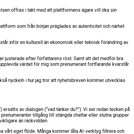
n offras i takt med att plattformens ägare vill öka sin
plattform som från början präglades av autenticitet och närhet
r inför en kulturell än ekonomisk eller teknisk förändring av
 justerade efter författarens röst. Samt att det medför bra
det upplevda värdet för mig som prenumerant fortfarande kvarstår
kså nyckeln i hur jag tror att nyhetsbreven kommer utvecklas
”) ersätts av dialogen (“vad tänker du?”). Vi ser redan tecken på
renumeranter tillgång till stängda chattar eller slutna grupper
viktigare än räckvidden.
ssa vårt eget flöde. Många kommer låta AI-verktyg filtrera och