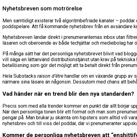
Nyhetsbreven som motrörelse
Men samtidigt existerar två algoritmbefriade kanaler – poddar o
poddspelare. Att få kommande nyhetsbrev från en avsändare krä
Nyhetsbreven landar direkt i prenumeranternas inbox utan filtr
läsaren och oberoende av både techjättar och mediebolag har ök
På många sätt har det personliga nyhetsbrevet blivit vad blogg
vill säga en lättanvänd distributionstjänst utan krav på teknisk
betallösning som gör det möjligt att ta betalt direkt från prenu
Hela Substacks
raison d’être
handlar om en växande grupp av själ
närmare sina läsare än någonsin. Dessutom med chans att behåll
Vad händer när en trend blir den nya standarden?
Precis som med alla trender kommer en punkt där allt börjar up
När den personliga tonen blir ett format och man som prenumeran
pengar på. Man brukar ju skämta om hipsters som alltid vill vara
nyhetsbrev och till viss del poddar, där vi prenumeranter uppsk
Kommer de personliga nyhetsbreven att “enshittif