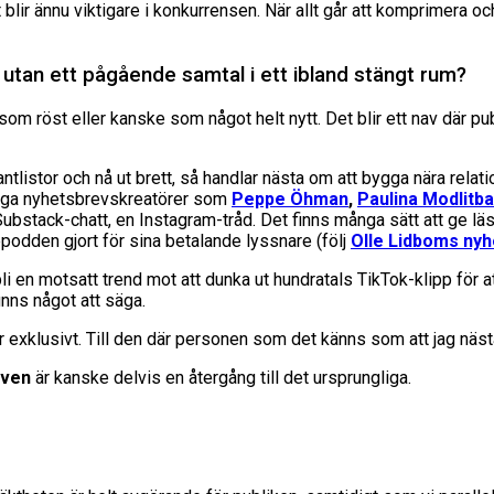
lir ännu viktigare i konkurrensen. När allt går att komprimera och
 utan ett pågående samtal i ett ibland stängt rum?
 röst eller kanske som något helt nytt. Det blir ett nav där publ
tor och nå ut brett, så handlar nästa om att bygga nära relatione
åkiga nyhetsbrevskreatörer som
Peppe Öhman
,
Paulina Modlitba
bstack-chatt, en Instagram-tråd. Det finns många sätt att ge läs
podden gjort för sina betalande lyssnare (följ
Olle Lidboms ny
li en motsatt trend mot att dunka ut hundratals TikTok-klipp för 
nns något att säga.
 exklusivt. Till den där personen som det känns som att jag nästa
even
är kanske delvis en återgång till det ursprungliga.