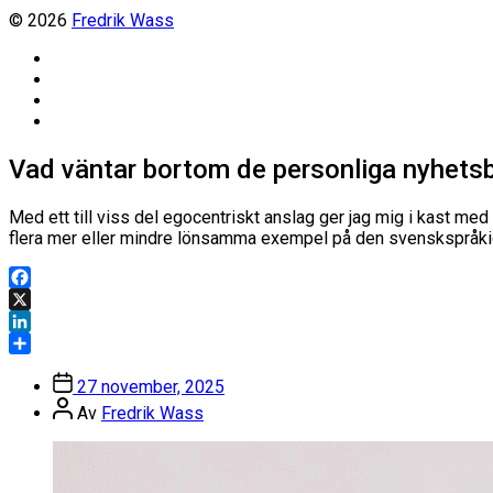
© 2026
Fredrik Wass
Linkedin
Threads
Instagram
Facebook
Vad väntar bortom de personliga nyhets
Med ett till viss del egocentriskt anslag ger jag mig i kast me
flera mer eller mindre lönsamma exempel på den svenskspråki
Facebook
X
LinkedIn
Dela
Inläggsdatum
27 november, 2025
Inläggsförfattare
Av
Fredrik Wass