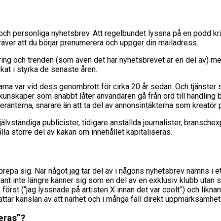
ch personliga nyhetsbrev. Att regelbundet lyssna på en podd kräv
ver att du börjar prenumerera och uppger din mailadress.
ering och trenden (som även det här nyhetsbrevet är en del av) m
at i styrka de senaste åren.
arna var vid dess genombrott för cirka 20 år sedan. Och tjänster
a kunskaper som snabbt låter användaren gå från ord till handling
meranterna, snarare än att ta del av annonsintäkterna som kreatör 
vständiga publicister, tidigare anställda journalister, branschex
a större del av kakan om innehållet kapitaliseras.
prepa sig. När något jag tar del av i någons nyhetsbrev nämns i 
t inte längre känner sig som en del av en exklusiv klubb utan sna
 först (“jag lyssnade på artisten X innan det var coolt”) och lik
attar känslan av att närhet och i många fall direkt uppmärksamhet 
eras”?