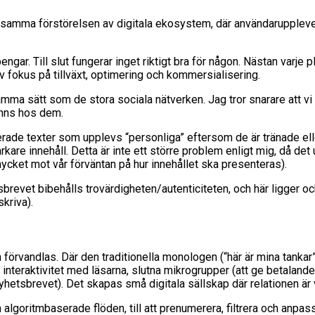
samma förstörelsen av digitala ekosystem, där användarupplevelse
gar. Till slut fungerar inget riktigt bra för någon. Nästan varje 
 fokus på tillväxt, optimering och kommersialisering.
ätt som de stora sociala nätverken. Jag tror snarare att vi stå
inns hos dem.
de texter som upplevs “personliga” eftersom de är tränade eller
tarkare innehåll. Detta är inte ett större problem enligt mig, då 
 mycket mot vår förväntan på hur innehållet ska presenteras).
brevet bibehålls trovärdigheten/autenticiteten, och här ligger oc
skriva).
n förvandlas. Där den traditionella monologen (“här är mina tankar
teraktivitet med läsarna, slutna mikrogrupper (att ge betalande p
 nyhetsbrevet). Det skapas små digitala sällskap där relationen är 
m algoritmbaserade flöden, till att prenumerera, filtrera och anpa