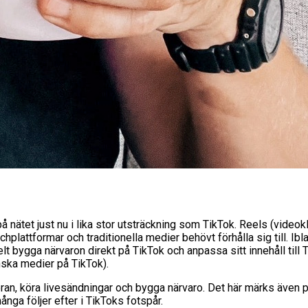
på nätet just nu i lika stor utsträckning som TikTok. Reels (vide
hplattformar och traditionella medier behövt förhålla sig till. Ib
t bygga närvaron direkt på TikTok och anpassa sitt innehåll till
ska medier på TikTok).
 kameran, köra livesändningar och bygga närvaro. Det här märks även
ånga följer efter i TikToks fotspår.