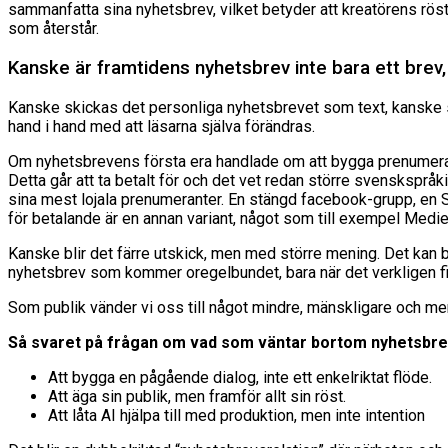
sammanfatta sina nyhetsbrev, vilket betyder att kreatörens röst b
som återstår.
Kanske är framtidens nyhetsbrev inte bara ett brev,
Kanske skickas det personliga nyhetsbrevet som text, kanske som
hand i hand med att läsarna själva förändras.
Om nyhetsbrevens första era handlade om att bygga prenumerantlis
Detta går att ta betalt för och det vet redan större svenskspr
sina mest lojala prenumeranter. En stängd facebook-grupp, en Su
för betalande är en annan variant, något som till exempel Medie
Kanske blir det färre utskick, men med större mening. Det kan b
nyhetsbrev som kommer oregelbundet, bara när det verkligen fi
Som publik vänder vi oss till något mindre, mänskligare och mer
Så svaret på frågan om vad som väntar bortom nyhetsbr
Att bygga en pågående dialog, inte ett enkelriktat flöde.
Att äga sin publik, men framför allt sin röst.
Att låta AI hjälpa till med produktion, men inte intention