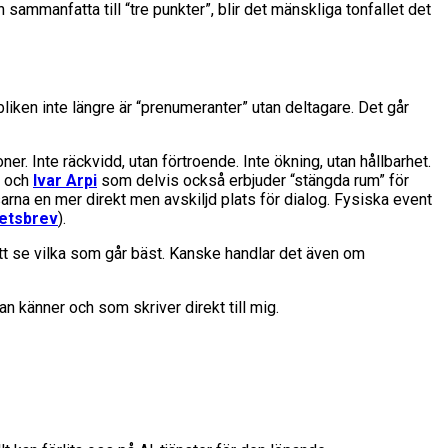
 sammanfatta till “tre punkter”, blir det mänskliga tonfallet det
iken inte längre är “prenumeranter” utan deltagare. Det går
r. Inte räckvidd, utan förtroende. Inte ökning, utan hållbarhet.
och
Ivar Arpi
som delvis också erbjuder “stängda rum” för
arna en mer direkt men avskiljd plats för dialog. Fysiska event
hetsbrev
).
att se vilka som går bäst. Kanske handlar det även om
n känner och som skriver direkt till mig.