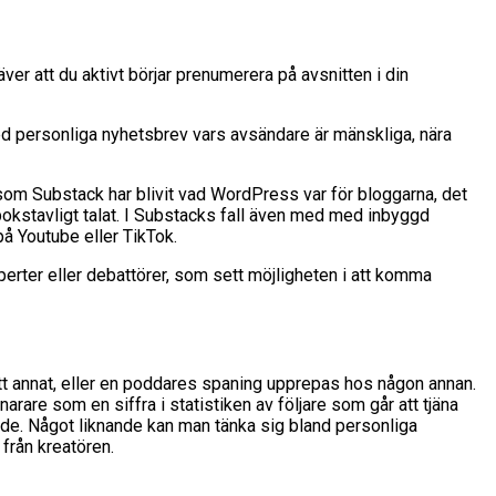
er att du aktivt börjar prenumerera på avsnitten i din
ed personliga nyhetsbrev vars avsändare är mänskliga, nära
 som Substack har blivit vad WordPress var för bloggarna, det
 bokstavligt talat. I Substacks fall även med med inbyggd
på Youtube eller TikTok.
perter eller debattörer, som sett möjligheten i att komma
ett annat, eller en poddares spaning upprepas hos någon annan.
rare som en siffra i statistiken av följare som går att tjäna
nande. Något liknande kan man tänka sig bland personliga
från kreatören.