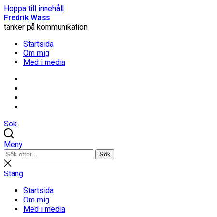
Hoppa till innehåll
Fredrik Wass
tänker på kommunikation
Startsida
Om mig
Med i media
Linkedin
Threads
Instagram
Facebook
Sök
Meny
Sök
Sök
efter:
Stäng
sökning
Stäng
Startsida
Om mig
Med i media