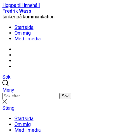
Hoppa till innehåll
Fredrik Wass
tänker på kommunikation
Startsida
Om mig
Med i media
Linkedin
Threads
Instagram
Facebook
Sök
Meny
Sök
Sök
efter:
Stäng
sökning
Stäng
Startsida
Om mig
Med i media