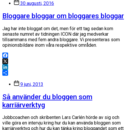
Inläggsdatum
30 augusti, 2016
Bloggare bloggar om bloggares bloggar
Jag har inte bloggat om det, men för ett tag sedan kom
senaste numret av tidningen ICON där jag medverkar
tillsammans med fem andra bloggare. Vi presenteras som
opinionsbildare inom våra respektive områden.
Facebook
X
LinkedIn
Dela
Inläggsdatum
9 juni, 2013
Så använder du bloggen som
karriärverktyg
Jobbcoachen och skribenten Lars Carlén hörde av sig och
ville göra en intervju kring hur du kan använda bloggen som
karriärverktyg och hur du kan tänka kring bloggandet som ett