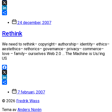
Facebook
X
LinkedIn
Dela
Inläggsdatum
24 december, 2007
Rethink
We need to rethink– copyright– authorship– identity– ethics–
aestethics– rethorics– governance– privacy– commerce–
love – family– ourselves Web 2.0 … The Machine is Us/ing
US
Facebook
X
LinkedIn
Dela
Inläggsdatum
7 februari, 2007
© 2026
Fredrik Wass
Tema av
Anders Norén