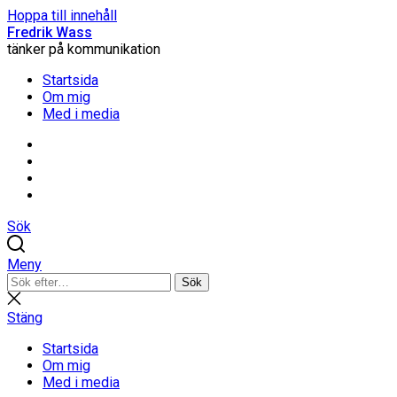
Hoppa till innehåll
Fredrik Wass
tänker på kommunikation
Startsida
Om mig
Med i media
Linkedin
Threads
Instagram
Facebook
Sök
Meny
Sök
Sök
efter:
Stäng
sökning
Stäng
Startsida
Om mig
Med i media