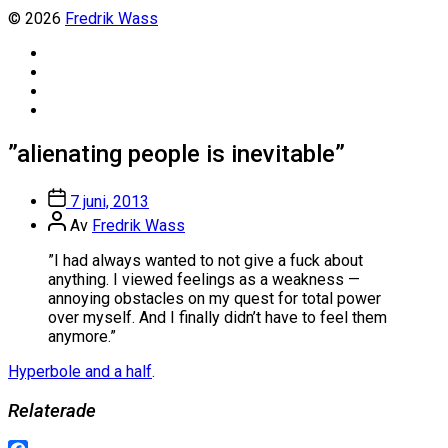
© 2026
Fredrik Wass
Linkedin
Threads
Instagram
Facebook
”alienating people is inevitable”
Inläggsdatum
7 juni, 2013
Inläggsförfattare
Av
Fredrik Wass
”I had always wanted to not give a fuck about
anything. I viewed feelings as a weakness —
annoying obstacles on my quest for total power
over myself. And I finally didn’t have to feel them
anymore.”
Hyperbole and a half
.
Relaterade