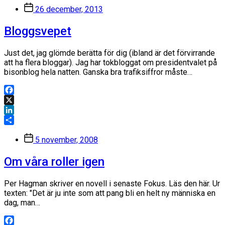
Inläggsdatum
26 december, 2013
Bloggsvepet
Just det, jag glömde berätta för dig (ibland är det förvirrande
att ha flera bloggar). Jag har tokbloggat om presidentvalet på
bisonblog hela natten. Ganska bra trafiksiffror måste…
Facebook
X
LinkedIn
Dela
Inläggsdatum
5 november, 2008
Om våra roller igen
Per Hagman skriver en novell i senaste Fokus. Läs den här. Ur
texten: "Det är ju inte som att pang bli en helt ny människa en
dag, man…