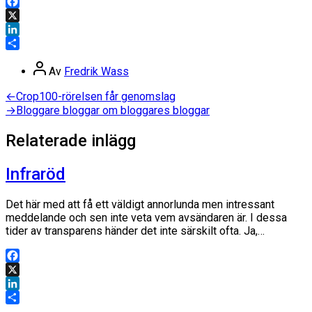
Facebook
X
LinkedIn
Dela
Inläggsförfattare
Av
Fredrik Wass
Inläggsnavigering
Föregående
←
Crop100-rörelsen får genomslag
inlägg:
Nästa
→
Bloggare bloggar om bloggares bloggar
inlägg:
Relaterade inlägg
Infraröd
Det här med att få ett väldigt annorlunda men intressant
meddelande och sen inte veta vem avsändaren är. I dessa
tider av transparens händer det inte särskilt ofta. Ja,…
Facebook
X
LinkedIn
Dela